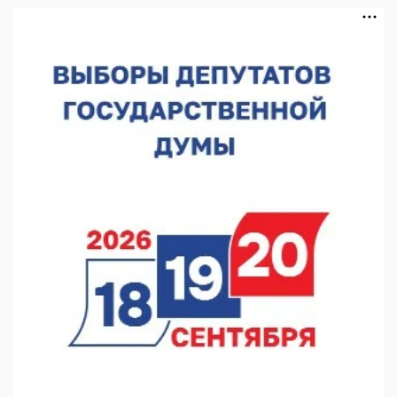
07.08.2026 14:01
В Нижегородской области выбрали лучшего лесного
пожарного
07.08.2026 13:48
В Нижнем Новгороде отметили 70-летие Дня строителя
07.08.2026 13:15
В Нижегородской области посещаемость спортобъектов
выросла на 28%
07.08.2026 12:15
В Нижнем Новгороде прошло совещание Росгвардии
07.08.2026 12:04