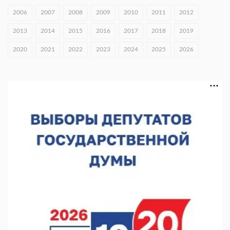
Около 120 человек прошли медосмотры на фестивале
2006
2007
2008
2009
2010
2011
2012
10.08.2026 14:04
2013
2014
2015
2016
2017
2018
2019
В Нижнем Новгороде пройдет форум «Завтра зависит от
нас»
2020
2021
2022
2023
2024
2025
2026
10.08.2026 13:53
В Нижнем Новгороде сформировали группу добровольцев
БПЛА
10.08.2026 12:23
«Заповедные кварталы» отметят День города в Нижнем
10.08.2026 11:53
Фестиваль «ВелоНижний» пройдет в Нижнем Новгороде 23
августа
10.08.2026 09:27
Глеб Никитин обратился к строителям в День строителя
09.08.2026 06:05