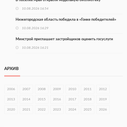
В поселке Арья открыли модельную библиотеку
10.08.2026 16:54
Нижегородская область победила в «Гонке победителей»
10.08.2026 16:29
Минстрой приглашает застройщиков оценить госуслуги
10.08.2026 16:21
Более 160 тыс. нижегородцев участвуют в проекте
Минтруда
АРХИВ
10.08.2026 16:14
Глеб Никитин направил соболезнования в Нижнекамск
2006
2007
2008
2009
2010
2011
2012
10.08.2026 16:01
2013
2014
2015
2016
2017
2018
2019
В Нижегородской области совершено почти 34 тыс. донаций
2020
2021
2022
2023
2024
2025
2026
10.08.2026 15:53
Около 120 человек прошли медосмотры на фестивале