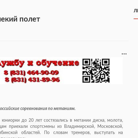
Л
лекий полет
оссийские соревнования по метаниям.
юниорки до 20 лет состязались в метании диска, молота,
цам приехали спорт­смены из Владимирской, Мос­ковской,
лябинской областей. По словам тренеров, выступать на