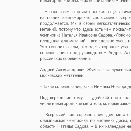
нижегородской земле их воспитанникам очень
– Начало этим стартам положил еще заслуж
наставник владимирских спортсменов Сер
продолжается. Мы в своем легкоатлетическ
метаний, потому что здесь есть чем похвали
чемпионка Наталья Ивановна Садова. «Локомот
площадка для метаний – все сделано очень п
Это говорит о том, что здесь хорошие услов
соревнованиях под руководством Андрея Але
российских соревнований.
Андрей Александрович Жуков – заслуженный т
московских метателей.
– Такие соревнования, как в Нижнем Новгороде
Подтверждение тому – судейский протокол.
числе нижегородские метатели, которые завое
– Всероссийские соревнования для метате
олимпийская чемпионка по метанию диска, 
области Наталья Садова. – В их календаре н