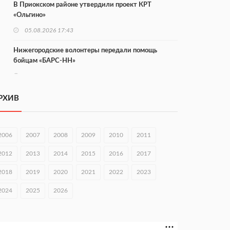
В Приокском районе утвердили проект КРТ
«Ольгино»
05.08.2026 17:43
Нижегородские волонтеры передали помощь
бойцам «БАРС-НН»
05.08.2026 17:34
Центр «Долголетие по-нижегородски» проведет 50
РХИВ
встреч в августе
05.08.2026 16:53
2006
2007
2008
2009
2010
2011
Совет молодых ученых начал работу при
правительстве региона
2012
2013
2014
2015
2016
2017
05.08.2026 15:57
2018
2019
2020
2021
2022
2023
16 нижегородцев победили в конкурсе «Большая
2024
2025
2026
перемена»
05.08.2026 15:50