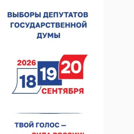
Около 800 школ готовят к новому учебному году
05.08.2026 15:23
В Нижнем Новгороде подвели итоги отбора на
фестиваль «Музыка балконов»
05.08.2026 14:04
Фестиваль SALUT! ИСКРА пройдет в сквере
Свердлова
05.08.2026 12:31
В «Заповедных кварталах» отметят 120-летие
усадьбы Гусевых
05.08.2026 11:28
Нижегородский кадровый центр проведет ярмарки
вакансий в августе
05.08.2026 10:51