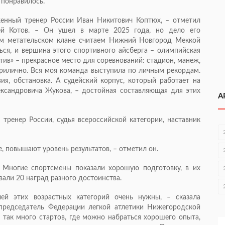
 понравилось.
енный тренер России Иван Никитович Коптюх, – отметил
гей Котов. – Он ушел в марте 2025 года, но дело его
ом метательском клане считаем Ниж­ний Новгород Меккой
ться, и вершина этого спортивного айсберга – олимпийская
ив» – прекрасное место для соревнований: стадион, манеж,
рилично. Вся моя команда выступила по личным рекордам.
ия, обстановка. А судейский корпус, который работает на
ксандровича Жукова, – достойная составляющая для этих
А
ренер России, судья всероссийской категории, наставник
, повышают уровень результатов, – отметил он.
 Многие спортсмены показали хорошую подготовку, в их
вали 20 наград разного достоинства.
лей этих возрастных категорий очень нужны, – сказала
председатель Федерации легкой атлетики Нижегородской
е так много стартов, где можно набраться хорошего опыта,