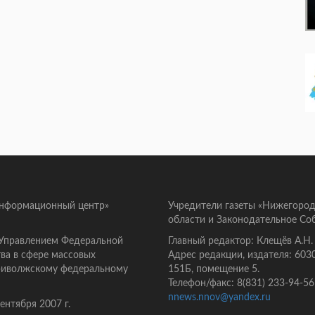
информационный центр»
Учредители газеты «Нижегород
области и Законодательное Со
 Управлением Федеральной
Главный редактор: Клещёв А.Н.
ва в сфере массовых
Адрес редакции, издателя: 603
Приволжскому федеральному
151Б, помещение 5.
Телефон/факс: 8(831) 233-94-56
nnews.nnov@yandex.ru
нтября 2007 г.