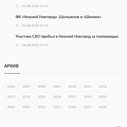
06.08.2026 14:35
ФК «Нижний Новгород». Шильников и «Шинник»
06.08.2026 14:25
Участник СВО прибыл в Нижний Новгород за гумпомощью
06.08.2026 13:53
В Тоншаеве открыли движение по мосту через Пижму
06.08.2026 12:25
АРХИВ
Нижегородские МСП получили 97 млн рублей льготного
лизинга
2006
2007
2008
2009
2010
2011
2012
06.08.2026 12:09
2013
2014
2015
2016
2017
2018
2019
Нижегородцы могут проголосовать за граффити «ФормАРТ»
2020
2021
2022
2023
2024
2025
2026
06.08.2026 12:00
В Хирино пройдет фестиваль «Голос традиций»