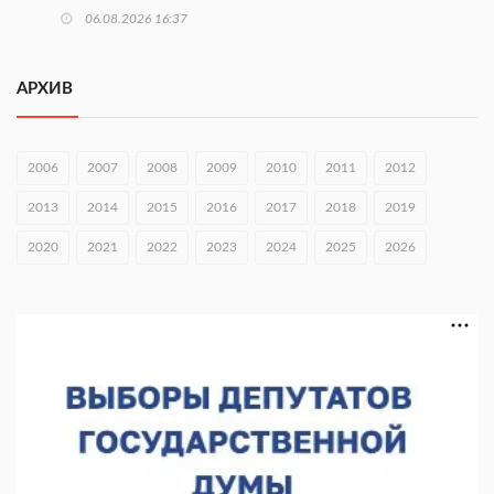
06.08.2026 16:37
Городец подписал соглашения с Кара-Кулем и Токмоком
АРХИВ
06.08.2026 16:26
Экспорт продукции АПК Нижегородской области вырос в 1,9
раза
2006
2007
2008
2009
2010
2011
2012
06.08.2026 16:18
2013
2014
2015
2016
2017
2018
2019
В Нижнем Новгороде открыли фестиваль «Семья
2020
2021
2022
2023
2024
2025
2026
Нижегородская»
06.08.2026 16:08
Нижегородская область подписала соглашения с регионами
Киргизии
06.08.2026 15:26
Видели ночь, бежали всю ночь... На Нижневолжской
набережной прошел необычный забег
06.08.2026 15:25