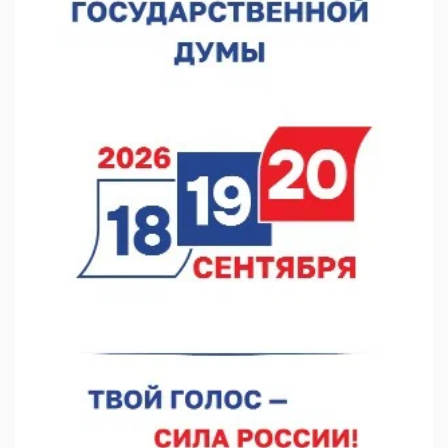
Видели ночь, бежали всю ночь... На Нижневолжской
набережной прошел необычный забег
06.08.2026 15:25
Они закрыли наш гештальт
06.08.2026 15:05
Нижегородские хирурги выполнили трансоральную
операцию на щитовидной железе
06.08.2026 15:03
Более 30 нижегородцев прошли обучение для соцконтракта
06.08.2026 14:46