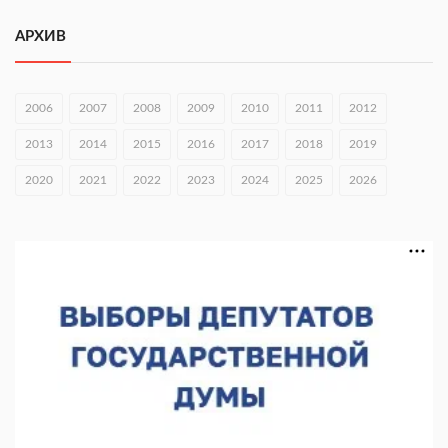
05.08.2026 16:53
АРХИВ
Совет молодых ученых начал работу при правительстве
региона
05.08.2026 15:57
2006
2007
2008
2009
2010
2011
2012
16 нижегородцев победили в конкурсе «Большая перемена»
2013
2014
2015
2016
2017
2018
2019
05.08.2026 15:50
2020
2021
2022
2023
2024
2025
2026
Около 800 школ готовят к новому учебному году
05.08.2026 15:23
В Нижнем Новгороде подвели итоги отбора на фестиваль
«Музыка балконов»
05.08.2026 14:04
Фестиваль SALUT! ИСКРА пройдет в сквере Свердлова
05.08.2026 12:31
В «Заповедных кварталах» отметят 120-летие усадьбы
Гусевых