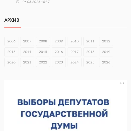
06.08.2026 16:37
Городец подписал соглашения с Кара-Кулем и Токмоком
АРХИВ
06.08.2026 16:26
Экспорт продукции АПК Нижегородской области вырос в 1,9
раза
2006
2007
2008
2009
2010
2011
2012
06.08.2026 16:18
2013
2014
2015
2016
2017
2018
2019
В Нижнем Новгороде открыли фестиваль «Семья
2020
2021
2022
2023
2024
2025
2026
Нижегородская»
06.08.2026 16:08
Нижегородская область подписала соглашения с регионами
Киргизии
06.08.2026 15:26
Видели ночь, бежали всю ночь... На Нижневолжской
набережной прошел необычный забег
06.08.2026 15:25