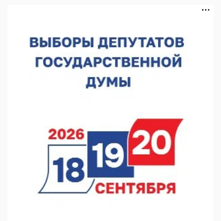
Совет молодых ученых начал работу при правительстве
региона
05.08.2026 15:57
16 нижегородцев победили в конкурсе «Большая перемена»
05.08.2026 15:50
Около 800 школ готовят к новому учебному году
05.08.2026 15:23
В Нижнем Новгороде подвели итоги отбора на фестиваль
«Музыка балконов»
05.08.2026 14:04