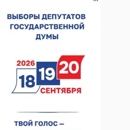
«ТИМ-ЛИДЕРЫ 2025/26»
06.08.2026 17:24
Глеб Никитин представил направления
сотрудничества с Киргизией
06.08.2026 16:44
В Нижегородской области стартовал конкурс
«Отец года — 2026»
06.08.2026 16:37
Городец подписал соглашения с Кара-Кулем и
Токмоком
06.08.2026 16:26
Экспорт продукции АПК Нижегородской области
вырос в 1,9 раза
06.08.2026 16:18