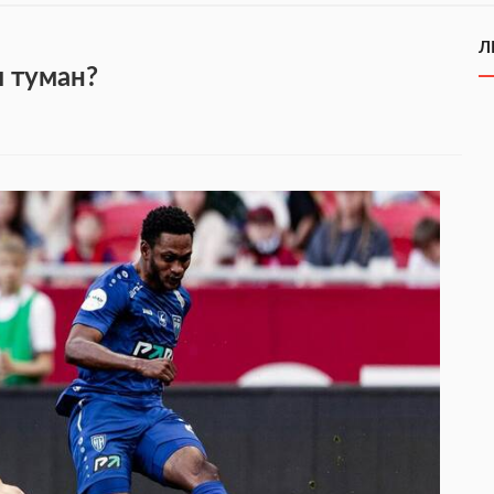
Л
я туман?