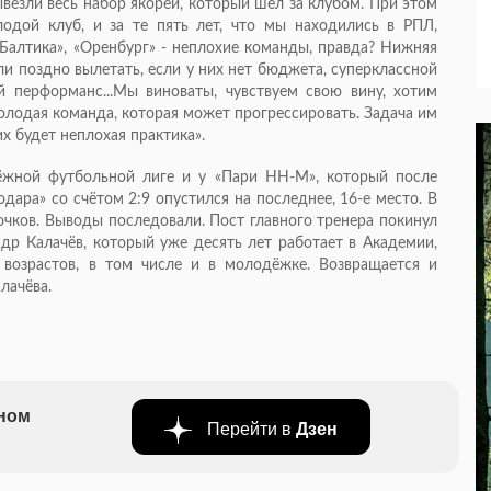
ывезли весь набор якорей, который шёл за клубом. При этом
лодой клуб, и за те пять лет, что мы находились в РПЛ,
 «Балтика», «Оренбург» - неплохие команды, правда? Нижняя
ли поздно вылетать, если у них нет бюджета, суперклассной
й перформанс...Мы виноваты, чувствуем свою вину, хотим
олодая команда, которая может прогрессировать. Задача им
их будет неплохая практика».
дёжной футбольной лиге и у «Пари НН-М», который после
ара» со счётом 2:9 опустился на последнее, 16-е место. В
очков. Выводы последовали. Пост главного тренера покинул
др Калачёв, который уже десять лет работает в Академии,
возрастов, в том числе и в молодёжке. Возвращается и
лачёва.
бном
Перейти в
Дзен