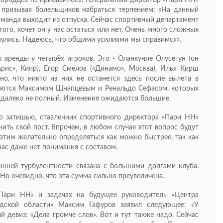
 призывая болельщиков набраться терпением: «На данный
оманда выходит из отпуска. Сейчас спортивный департамент
го, хочет он у нас остаться или нет. Очень много сложных
улись. Надеюсь, что общими усилиями мы справимся».
к аренды у четырёх игроков. Это - Оланкунле Олусегун (он
рис», Кипр), Егор Смелов («Динамо», Москва), Илья Кирш
ятно, что никто из них не останется здесь после вылета в
суются Максимом Шнапцевым и Ренальдо Сефасом, которых
к далеко не полный. Изменения ожидаются большие.
о затишью, ставленник спортивного директора «Пари НН»
ить свой пост. Впрочем, в любом случае этот вопрос будут
этим желательно определяться как можно быстрее, так как
 нас даже нет понимания с составом.
ешней турбулентности связана с большими долгами клуба.
Но очевидно, что эта сумма сильно преувеличена.
Пари НН» и задачах на будущее руководитель «Центра
одской области» Максим Гафуров заявил следующее: «У
 девиз: «Дела громче слов». Вот и тут также надо. Сейчас