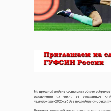
На прошлой неделе состоялось общее собрание 
исключении из числа её участников кл
чемпионате-2025/26 две последние строчки т
Впрочем, новостей после этого из стана ниж