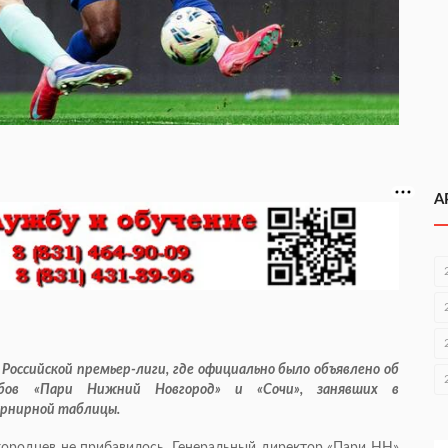
А
Российской премьер-лиги, где официально было объявлено об
убов «Пари Нижний Новгород» и «Сочи», занявших в
урнирной таблицы.
егородцев не прибавилось. Генеральный директор «Пари НН»