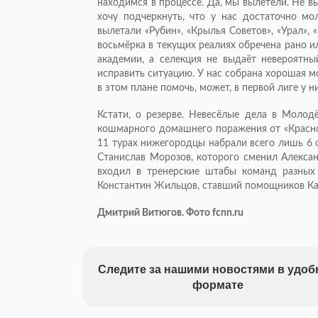
находимся в процессе. Да, мы вылетели. Не в
хочу подчеркнуть, что у нас достаточно мо
вылетали «Рубин», «Крылья Советов», «Урал»,
восьмёрка в текущих реалиях обречена рано и
академии, а селекция не выдаёт невероятны
исправить ситуацию. У нас собрана хорошая м
в этом плане помочь, может, в первой лиге у н
Кстати, о резерве. Невесёлые дела в Моло
кошмарного домашнего поражения от «Краснод
11 турах нижегородцы набрали всего лишь 6 
Станислав Морозов, которого сменил Алексан
входил в тренерские штабы команд разных 
Константин Жильцов, ставший помощников Ка
Дмитрий Витюгов. Фото fcnn.ru
Следите за нашими новостями в удо
формате