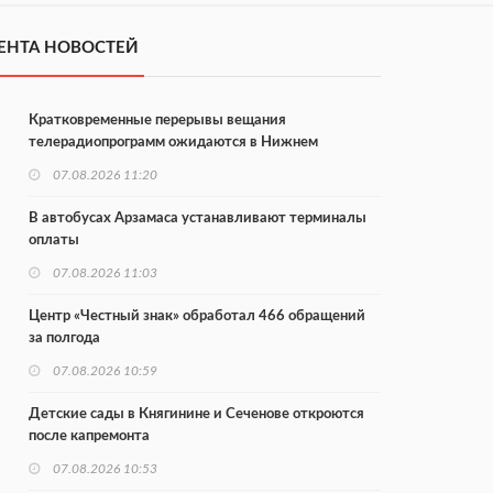
ЕНТА НОВОСТЕЙ
Кратковременные перерывы вещания
телерадиопрограмм ожидаются в Нижнем
Новгороде до 16 августа в связи с покраской
07.08.2026 11:20
телебашни
В автобусах Арзамаса устанавливают терминалы
оплаты
07.08.2026 11:03
Центр «Честный знак» обработал 466 обращений
за полгода
07.08.2026 10:59
Детские сады в Княгинине и Сеченове откроются
после капремонта
07.08.2026 10:53