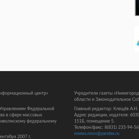
информационный центр»
Учредители газеты «Нижегород
области и Законодательное Со
 Управлением Федеральной
Главный редактор: Клещёв А.Н.
ва в сфере массовых
Адрес редакции, издателя: 603
Приволжскому федеральному
151Б, помещение 5.
Телефон/факс: 8(831) 233-94-56
nnews.nnov@yandex.ru
нтября 2007 г.