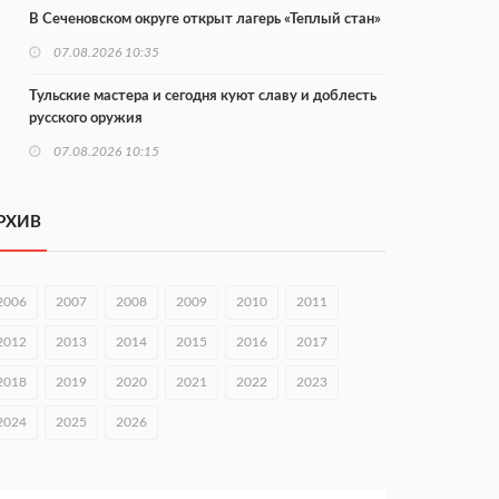
В Сеченовском округе открыт лагерь «Теплый стан»
07.08.2026 10:35
Тульские мастера и сегодня куют славу и доблесть
русского оружия
07.08.2026 10:15
В Нижнем Новгороде откроют IT-центр по
кибербезопасности
РХИВ
06.08.2026 18:42
В Нижегородской области наградили лидеров
2006
2007
2008
2009
2010
2011
строительства
2012
2013
2014
2015
2016
2017
06.08.2026 18:02
2018
2019
2020
2021
2022
2023
Садыр Жапаров и Глеб Никитин провели встречу в
Киргизии
2024
2025
2026
06.08.2026 17:43
Проект ФОК на Родионова отмечен на конкурсе