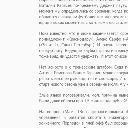
Виталий Карасёв по-прежнему держит паузу,
момент мы определились со сроками, когда к
общается с каждым футболистом на предмет то
юридических моментов, с которыми мы столкн
Пока известно, что в июне заканчивается сро
принадлежит «Краснодару»), Алекс Сарфо («А
(«Зенит-2», Санкт-Петербург). И очень веро
первую лигу. Ведущие клубы страны интере
тоже вряд ли удастся удержать. И этот списо
Нет ясности и с тренерским штабом. Судя п
Антона Евменова Вадим Гаранин может сохран
решать высшее руководство и спонсоры. И с 
старт нового сезона уже в середине июля. А у
Злые языки поговаривали, мол, причина нын
Были даже вбросы про 1,5 миллиарда рублей! 
На вопрос «Матч ТВ» о финансировании «
управления и развития спорта в Нижегор
хоккейного «Торпедо» в плей-офф был хороший