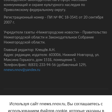
соблюдением законодательства в сфере массовых
коммуникаций и охране культурного наследия по
Приволжскому федеральному округу.
Регистрационный номер - ПИ № ФС 18-3541 от 20 сентября
2007 г.
Учредители газеты «Нижегородские новости» - Правительство
Нижегородской области и Законодательное Собрание
Нижегородской области.
Главный редактор: Клещёв А.Н.
Адрес редакции, издателя: 603006, Нижний Новгород, ул.
Максима Горького, дом 151Б, помещение 5.
Телефон/факс: 8(831) 233-94-56 (добавочный 129).
nnews.nnov@yandex.ru
Главная
Контакты
Политика конфиденциальности
Используя сайт nnews.nnov.ru, Вы соглашаетесь с
использованием файлов cookie, которые указаны в