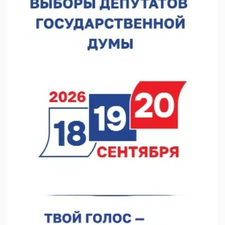
07.08.2026 12:04
В Нижегородской области созданы четыре ММЦ
07.08.2026 11:46
Кратковременные перерывы вещания телерадиопрограмм
ожидаются в Нижнем Новгороде до 16 августа в связи с
покраской телебашни
07.08.2026 11:20
В автобусах Арзамаса устанавливают терминалы оплаты
07.08.2026 11:03