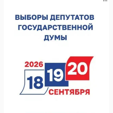
Нижегородская область подписала соглашения с регионами
Киргизии
06.08.2026 15:26
Видели ночь, бежали всю ночь... На Нижневолжской
набережной прошел необычный забег
06.08.2026 15:25
Они закрыли наш гештальт
06.08.2026 15:05
Нижегородские хирурги выполнили трансоральную
операцию на щитовидной железе
06.08.2026 15:03
Более 30 нижегородцев прошли обучение для соцконтракта
06.08.2026 14:46