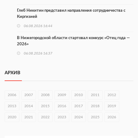
Глеб Никитин представил направления сотрудничества с
Киргизией
06.08.2026 16:44
В Нижегородской области стартовал конкурс «Отец года —
2026»
06.08.2026 16:37
Городец подписал соглашения с Кара-Кулем и Токмоком
АРХИВ
06.08.2026 16:26
Экспорт продукции АПК Нижегородской области вырос в 1,9
раза
2006
2007
2008
2009
2010
2011
2012
06.08.2026 16:18
2013
2014
2015
2016
2017
2018
2019
В Нижнем Новгороде открыли фестиваль «Семья
2020
2021
2022
2023
2024
2025
2026
Нижегородская»
06.08.2026 16:08