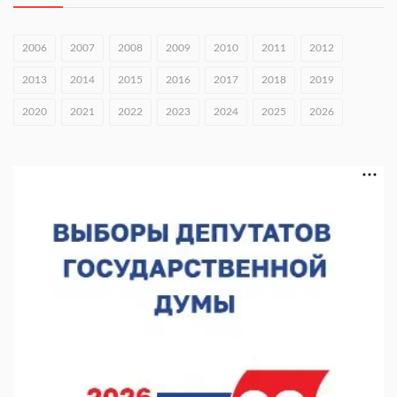
Экспорт продукции АПК Нижегородской области вырос в 1,9
раза
2006
2007
2008
2009
2010
2011
2012
06.08.2026 16:18
2013
2014
2015
2016
2017
2018
2019
В Нижнем Новгороде открыли фестиваль «Семья
2020
2021
2022
2023
2024
2025
2026
Нижегородская»
06.08.2026 16:08
Нижегородская область подписала соглашения с регионами
Киргизии
06.08.2026 15:26
Видели ночь, бежали всю ночь... На Нижневолжской
набережной прошел необычный забег
06.08.2026 15:25
Они закрыли наш гештальт
06.08.2026 15:05