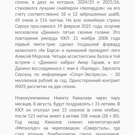
сезона, в двух из которых, 2024/25 и 2025/26,
становился лучшим снайпером «леопардов»: на его
счету соответственно 18 и 12 заброшенных шайб,
69 очков в 116 матчах. На всю хоккейную страну
Сероух прославился 19 февраля 2025 года, огорчив
московское «Динамо» пятью своими голами. Это
повторение рекорда КХЛ: 21 ноября 2008 года
первый пента-трик сделал тогдашний форвард
казанского «Ак Барса» и нынешний президент лиги
Алексей Морозов. Четыре ассистентских балла в той
встрече с «Динамо» набрал Амир Гараев, и вот
Даниил воссоединился с ним в «Торпедо». Зарплата
Сероуха, по информации «Спорт-Экспресса», – 30
миллионов рублей за год. Односторонний контракт
(КХЛ) рассчитан на два сезона.
Новокузнечанина Никиту Камалова через пару
месяцев, 8 августа, будут поздравлять с 31-летием. В
КХЛ он отыграл уже 13 сезонов (в семи клубах),
после 521 матча имеет в активе 108 очков (28 + 80).
Год назад Камалов сменил магнитогорский
«Металлург» на череповецкую «Северсталь», где
стал вторым бомбардиром среди защитников,