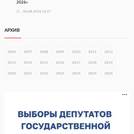
2026»
06.08.2026 16:37
Городец подписал соглашения с Кара-Кулем и Токмоком
АРХИВ
06.08.2026 16:26
Экспорт продукции АПК Нижегородской области вырос в 1,9
раза
2006
2007
2008
2009
2010
2011
2012
06.08.2026 16:18
2013
2014
2015
2016
2017
2018
2019
В Нижнем Новгороде открыли фестиваль «Семья
2020
2021
2022
2023
2024
2025
2026
Нижегородская»
06.08.2026 16:08
Нижегородская область подписала соглашения с регионами
Киргизии
06.08.2026 15:26
Видели ночь, бежали всю ночь... На Нижневолжской
набережной прошел необычный забег