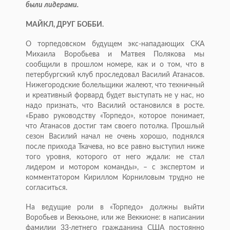
были лидерами.
МАЙКЛ, ДРУГ БОББИ.
О торпедовском будущем экс-нападающих СКА
Михаила Воробьева и Матвея Полякова мы
сообщили в прошлом номере, как и о том, что в
петербургский клуб проследовал Василий Атанасов.
Нижегородские болельщики жалеют, что техничный
и креативный форвард будет выступать не у нас, но
надо признать, что Василий остановился в росте.
«Браво руководству «Торпедо», которое понимает,
что Атанасов достиг там своего потолка. Прошлый
сезон Василий начал не очень хорошо, поднялся
после прихода Ткачева, но все равно выступил ниже
того уровня, которого от него ждали: не стал
лидером и мотором команды», – с экспертом и
комментатором Кириллом Корниловым трудно не
согласиться.
На ведущие роли в «Торпедо» должны выйти
Воробьев и Веккьоне, или же Веккионе: в написании
фамилии 33-летнего гражданина США постоянно