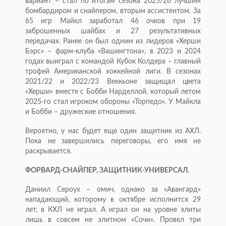
вариант – стал по итогам сезона 2025/26 лучшим
бомбардиром и снайпером, вторым ассистентом. За
65 игр Майкл заработал 46 очков при 19
заброшенных шайбах и 27 результативных
передачах. Ранее он был одним из лидеров «Херши
Бэрс» – фарм-клуба «Вашингтона», в 2023 и 2024
годах выиграл с командой Кубок Колдера – главный
трофей Американской хоккейной лиги. В сезонах
2021/22 и 2022/23 Веккьоне защищал цвета
«Херши» вместе с Бобби Нарделлой, который летом
2025-го стал игроком обороны «Торпедо». У Майкла
и Бобби – дружеские отношения.
Вероятно, у нас будет еще один защитник из АХЛ.
Пока не завершились переговоры, его имя не
раскрывается.
ФОРВАРД-СНАЙПЕР, ЗАЩИТНИК-УНИВЕРСАЛ.
Даниил Сероух – омич, однако за «Авангард»
нападающий, которому в октябре исполнится 29
лет, в КХЛ не играл. А играл он на уровне элиты
лишь в совсем не элитном «Сочи». Провел три