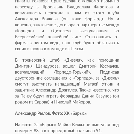
Никиты Рожкова. Срыв сделки с «Локомотивом» по
переезду в Ярославль Владислава Фирстова и
возможность перехода к нам из этого клуба
Александра Волкова (он тоже форвард). Ну и
конечно, заключение договора о партнерстве между
«Торпедо» и «Дизелем», выступающим во
Всероссийской хоккейной лиге. Отказавшись от
фарма в чистом виде, наш клуб будет обкатывать
своих игроков в команде из Пензы.
В тренерский штаб «Дизеля», как помощник
Дмитрия Шандурова, вошел Дмитрий Космачев,
возглавлявший «Торпедо-Горький». Подписав
двусторонние соглашения с «Торпедо», за «Дизель»
смогут выступать нападающий Матвей Уткин и
защитник Александр Дрягилев. Также известно, что
за Пензу будут играть форварды Данил Савунов (он
родом из Сарова) и Николай Майоров.
Александр Рылов. Фото: ХК «Барыс».
На фото:
За «Барыс» Майкл Веккьоне выступал под
номером 88, а в «Торпедо» выбрал число 91.