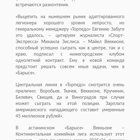
встречаются разночтения.
«Выцепить на нынешнем рынке адаптированного
легионера хорошего уровня непросто, но
генеральному менеджеру «Торпедо» Евгению Забуге
это удалось, – цитируем журналиста «Спорт-
Экспресса» Михаила Зислиса. – Майкл Веккионе,
способный успешно сыграть как в центре, так и c
краю, подписал с нижегородским клубом
однолетний контракт. Ему в новой команде
предстоит решать совсем иные задачи, чем в
«Барысе».
Центральная линия в «Торпедо» смотрится очень
прилично: Воробьев, Ткачев, Веккионе, Кручинин,
Белевич, Свищев, да и Виноградов при случае
может сыграть на этой позиции. Зарплата
американского нападающего составит умеренные
45 миллионов рублей».
В астанинском «Барысе» Веккьоне –
Континентальная хоккейная лига использует этот