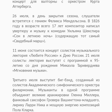
концерт для валторны с оркестром Курта
Аттерберга.
26 июля, в день закрытия сезона, слушатели
встретятся с гением Феликса Мендельсона. В 1826
году в возрасте всего 17 лет композитор написал
увертюру и музыку к комедии Уильяма Шекспира
«Сон в летнюю ночь» (содержащую тот самый
«Свадебный марш»).
11 июня состоится концерт солистов музыкального
лектория «Любите Россию» к Дню России. 21 июля
солисты лектория выступят с программой к 95-
летию со дня рождения Микаэла Таривердиева
«Мгновения музыки».
Третьего июля выступит биг-бэнд, созданный из
солистов Академического симфонического оркестра
филармонии. Музыканты в одной программе
объединят великие аранжировки Гленна Миллера,
фанковый саксофон Гровера Вашингтона-младшего,
лирику Ларри Ника и мощную энергию композиций
Пола Кларка.