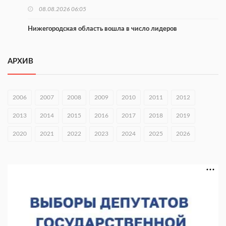
08.08.2026 06:05
Нижегородская область вошла в число лидеров
научпоптуризма
07.08.2026 17:15
АРХИВ
Концерт проекта «Музыка балконов» пройдет 15 августа
07.08.2026 17:11
2006
2007
2008
2009
2010
2011
2012
В Навашинском округе обсудили демографические
2013
2014
2015
2016
2017
2018
2019
инициативы
2020
07.08.2026 17:01
2021
2022
2023
2024
2025
2026
Институт развития агломерации разработал 39 генпланов
07.08.2026 16:57
С 8 августа изменят схему движения на въезде в Нижний
Новгород
07.08.2026 15:15