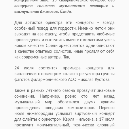
концертном зале: 15 симфонических вечеров, два
концерта солистов музыкального лектория и
выступление джазового бэнда.
Для артистов оркестра эти концерты – всегда
особенный повод для гордости. Именно летом они
выходят на авансцену, чтобы представить любимые
произведения и выступить вместе с коллегами уже в
новом качестве. Среди оркестрантов одни блистают
в качестве опытных солистов, иные проявляют себя
как современные авторы. Так,
24 июля состоится премьера концерта для
виолончели с оркестром солиста-регулятора группы
фаготов филармонического АСО Николая Кустова.
Также в рамках летнего сезона прозвучат знаковые
сочинения. Например, ровно сто лет назад
музыкальный мир обогатился двумя яркими
произведения шведских композиторов. Первого
июля нижегородцы услышат виртуозный концерт
для флейты с оркестром Карла Нильсена, а 17 июля
прозвучит монументальный, технически сложный