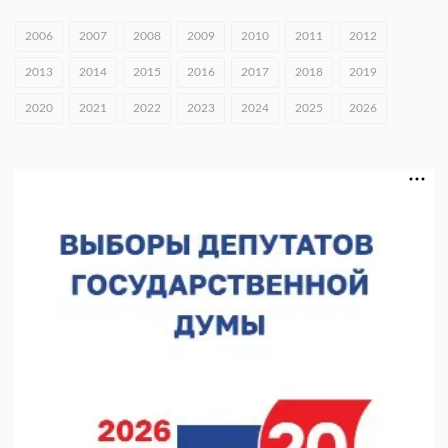
В Приокском районе утвердили проект КРТ «Ольгино»
2006
2007
2008
2009
2010
2011
2012
05.08.2026 17:43
2013
2014
2015
2016
2017
2018
2019
Нижегородские волонтеры передали помощь бойцам «БАРС-
НН»
2020
2021
2022
2023
2024
2025
2026
05.08.2026 17:34
Центр «Долголетие по-нижегородски» проведет 50 встреч в
августе
05.08.2026 16:53
Совет молодых ученых начал работу при правительстве
региона
05.08.2026 15:57
16 нижегородцев победили в конкурсе «Большая перемена»
05.08.2026 15:50
Около 800 школ готовят к новому учебному году