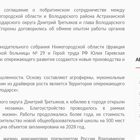
 соглашение о побратимском сотрудничестве между
городской области и Володарского района Астраханской
дарского округа Дмитрий Третьяков и глава Володарского
 Стороны договорились об обмене опытом работы органов
онодательного собрания Нижегородской области (фракция
дской больницы № 29 и Герой труда РФ Юлия Гаревская
рии опережающего развития создаются новые производства и
А
ышленности. Основу составляют агрофирмы, мукомольные
им из драйверов роста является Территория опережающего
лодарск».
ого округа Дмитрий Третьяков, к юбилею в городе открыли
я мозаика». Благоустройство проводилось в рамках
 жизни». Работы продолжались более года, их стоимость
роительство новой общеобразовательной школы на 500 мест
ача объектов запланирована на 2028 год.
я жизни» инициирован президентом России Владимиром