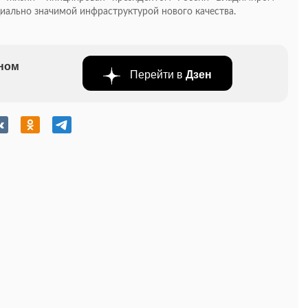
иально значимой инфраструктурой нового качества.
бном
Перейти в
Дзен