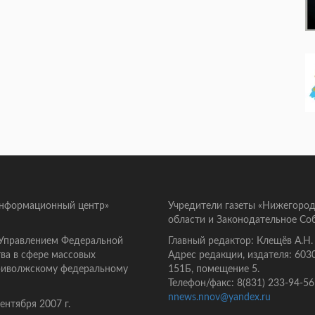
информационный центр»
Учредители газеты «Нижегород
области и Законодательное Со
 Управлением Федеральной
Главный редактор: Клещёв А.Н.
ва в сфере массовых
Адрес редакции, издателя: 603
Приволжскому федеральному
151Б, помещение 5.
Телефон/факс: 8(831) 233-94-56
nnews.nnov@yandex.ru
нтября 2007 г.