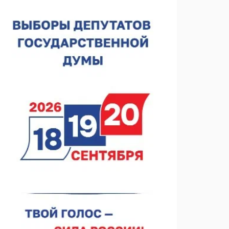
лесного пожарного
07.08.2026 13:48
В Нижнем Новгороде отметили 70-летие Дня
строителя
07.08.2026 13:15
В Нижегородской области посещаемость
спортобъектов выросла на 28%
07.08.2026 12:15
В Нижнем Новгороде прошло совещание
Росгвардии
07.08.2026 12:04
В Нижегородской области созданы четыре ММЦ
07.08.2026 11:46