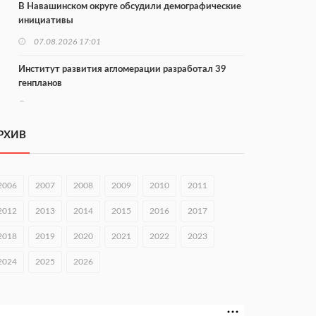
В Навашинском округе обсудили демографические
инициативы
07.08.2026 17:01
Институт развития агломерации разработал 39
генпланов
07.08.2026 16:57
С 8 августа изменят схему движения на въезде в
РХИВ
Нижний Новгород
07.08.2026 15:15
2006
2007
2008
2009
2010
2011
В Нижегородской области прошло заседание АТК и
оперштаба
2012
2013
2014
2015
2016
2017
07.08.2026 14:54
2018
2019
2020
2021
2022
2023
В Чкаловске спустили на воду «Метеор-120Р»
2024
2025
2026
07.08.2026 14:01
В Нижегородской области выбрали лучшего