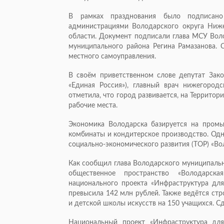
В рамках празднования было подписано
администрациями Володарского округа Ниже
области. Документ подписали глава МСУ Воло
муниципального района Регина Рамазанова.
местного самоуправления.
В своём приветственном слове депутат Зак
«Единая Россия»), главный врач нижегоро
отметила, что город развивается, на Террито
рабочие места.
Экономика Володарска базируется на пром
комбинаты и кондитерское производство. Одн
социально-экономического развития (ТОР) «Во
Как сообщил глава Володарского муниципальн
общественное пространство «Володарска
национального проекта «Инфраструктура для
превысила 142 млн рублей. Также ведётся ст
и детской школы искусств на 150 учащихся. Сд
Национальный проект «Инфраструктура дл