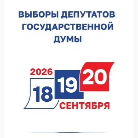
В Нижегородской области наградили лидеров
строительства
06.08.2026 18:02
Садыр Жапаров и Глеб Никитин провели встречу в Киргизии
06.08.2026 17:43
Проект ФОК на Родионова отмечен на конкурсе «ТИМ-
ЛИДЕРЫ 2025/26»
06.08.2026 17:24
Глеб Никитин представил направления сотрудничества с
Киргизией
06.08.2026 16:44