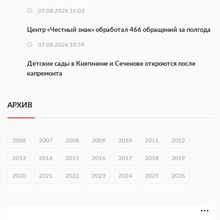
07.08.2026 11:03
Центр «Честный знак» обработал 466 обращений за полгода
07.08.2026 10:59
Детские сады в Княгинине и Сеченове откроются после
капремонта
07.08.2026 10:53
АРХИВ
В Сеченовском округе открыт лагерь «Теплый стан»
07.08.2026 10:35
2006
2007
2008
2009
2010
2011
2012
Тульские мастера и сегодня куют славу и доблесть русского
оружия
2013
2014
2015
2016
2017
2018
2019
07.08.2026 10:15
2020
2021
2022
2023
2024
2025
2026
В Нижнем Новгороде откроют IT-центр по
кибербезопасности
06.08.2026 18:42