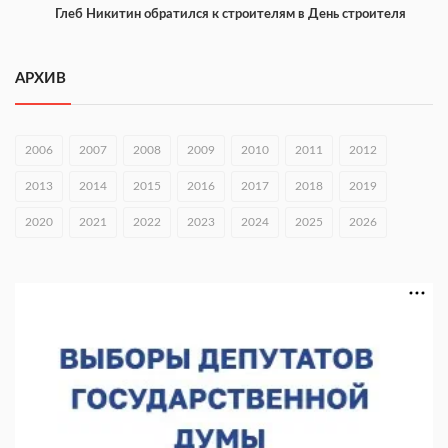
Глеб Никитин обратился к строителям в День строителя
09.08.2026 06:05
АРХИВ
Нижегородские журналисты могут подать заявки на конкурс
«Пробация»
08.08.2026 10:05
2006
2007
2008
2009
2010
2011
2012
Глеб Никитин обратился к жителям в День физкультурника
2013
2014
2015
2016
2017
2018
2019
08.08.2026 06:05
2020
2021
2022
2023
2024
2025
2026
Нижегородская область вошла в число лидеров
научпоптуризма
07.08.2026 17:15
Концерт проекта «Музыка балконов» пройдет 15 августа
07.08.2026 17:11
В Навашинском округе обсудили демографические
инициативы