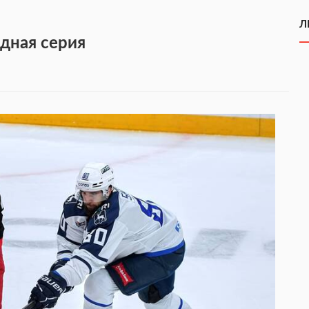
Л
здная серия