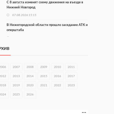
С 8 августа изменят схему движения на въезде в
Нижний Новгород
07.08.2026 15:15
В Нижегородской области прошло заседание АТК и
оперштаба
07.08.2026 14:54
В Чкаловске спустили на воду «Метеор-120Р»
РХИВ
07.08.2026 14:01
В Нижегородской области выбрали лучшего
2006
2007
2008
2009
2010
2011
лесного пожарного
2012
2013
2014
2015
2016
2017
07.08.2026 13:48
2018
2019
2020
2021
2022
2023
В Нижнем Новгороде отметили 70-летие Дня
строителя
2024
2025
2026
07.08.2026 13:15
В Нижегородской области посещаемость