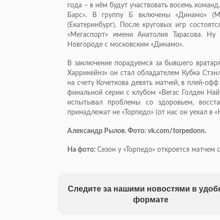
года – в нём будут участвовать восемь команд
Барс». В группу Б включены «Динамо» (Мо
(Екатеринбург). После круговых игр состоят
«Мегаспорт» имени Анатолия Тарасова. Ну
Новгороде с московским «Динамо».
В заключение порадуемся за бывшего вратаря
Харрикейнз» он стал обладателем Кубка Стэн
на счету Кочеткова девять матчей, в плей-офф
финальной серии с клубом «Вегас Голден Найт
испытывал проблемы со здоровьем, восст
принадлежат не «Торпедо» (от нас он уехал в «
Александр Рылов. Фото: vk.com/torpedonn.
На фото:
Сезон у «Торпедо» откроется матчем 
Следите за нашими новостями в удо
формате