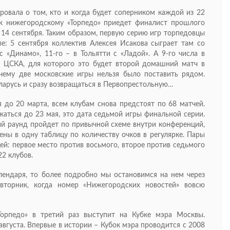
овала о том, кто и когда будет соперником каждой из 22
к нижегородскому «Торпедо» приедет финалист прошлого
я 14 сентября. Таким образом, первую серию игр торпедовцы
е: 5 сентября коллектив Алексея Исакова сыграет там со
с «Динамо», 11-го – в Тольятти с «Ладой». А 9-го числа в
 ЦСКА, для которого это будет второй домашний матч в
почему две московские игры нельзя было поставить рядом.
еларусь и сразу возвращаться в Первопрестольную…
 до 20 марта, всем клубам снова предстоят по 68 матчей.
аться до 23 мая, это дата седьмой игры финальной серии.
й раунд пройдет по привычной схеме внутри конференций,
ены в одну таблицу по количеству очков в регулярке. Пары
ей: первое место против восьмого, второе против седьмого
22 клубов.
лендаря, то более подробно мы остановимся на нем через
вторник, когда номер «Нижегородских новостей» вовсю
Торпедо» в третий раз выступит на Кубке мэра Москвы.
вгуста. Впервые в истории – Кубок мэра проводится с 2008