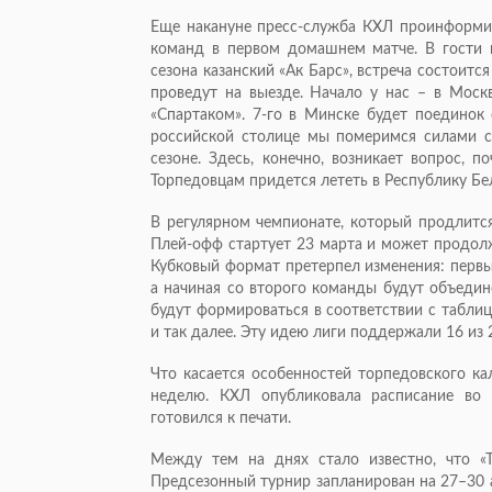
Еще накануне пресс-служба КХЛ проинформир
команд в первом домашнем матче. В гости 
сезона казанский «Ак Барс», встреча состоитс
проведут на выезде. Начало у нас – в Москв
«Спартаком». 7-го в Минске будет поединок 
российской столице мы померимся силами с
сезоне. Здесь, конечно, возникает вопрос, 
Торпедовцам придется лететь в Республику Б
В регулярном чемпионате, который продлится
Плей-офф стартует 23 марта и может продолж
Кубковый формат претерпел изменения: первы
а начиная со второго команды будут объедин
будут формироваться в соответствии с таблиц
и так далее. Эту идею лиги поддержали 16 из 
Что касается особенностей торпедовского ка
неделю. КХЛ опубликовала расписание во 
готовился к печати.
Между тем на днях стало известно, что «
Предсезонный турнир запланирован на 27–30 а