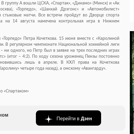
. В группу А вошли ЦСКА, «Спартак», «Динамо» (Минск) и «Ак
сква), «Торпедо», «Шанхай Дрэгонс» и «Автомобилист»
ся стыковые матчи. Все встречи пройдут во Дворце спорта
 а на 14 августа намечена контрольная игра в Нижнем
 «Торпедо» Петра Кочеткова. 15 июня вместе с «Каролиной
ли. В регулярном чемпионате Национальной хоккейной лиги
 – ни одного, но Петр был в заявке на трех последних играх
с» (итог – 4:2). По ходу сезона уроженец Пензы постоянно
ановившись лишь в апреле. В КХЛ права на Кочеткова
Каролину» четыре года назад), а омскому «Авангарду».
со «Спартаком»
бном
Перейти в
Дзен