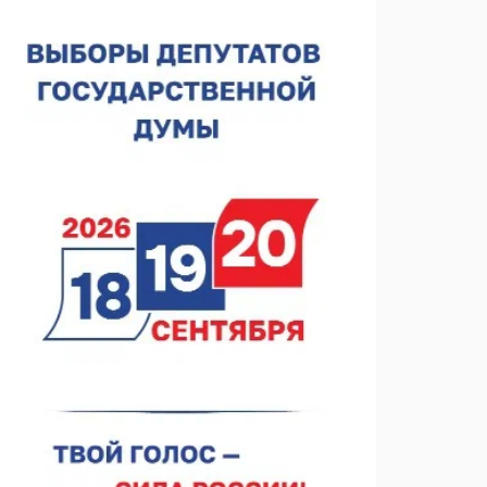
спортобъектов выросла на 28%
07.08.2026 12:15
В Нижнем Новгороде прошло совещание
Росгвардии
07.08.2026 12:04
В Нижегородской области созданы четыре ММЦ
07.08.2026 11:46
Кратковременные перерывы вещания
телерадиопрограмм ожидаются в Нижнем
Новгороде до 16 августа в связи с покраской
07.08.2026 11:20
телебашни
В автобусах Арзамаса устанавливают терминалы
оплаты
07.08.2026 11:03