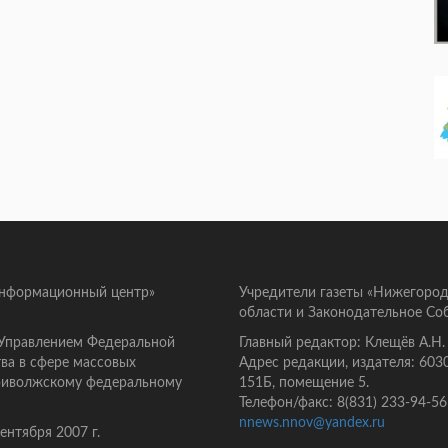
информационный центр»
Учредители газеты «Нижегород
области и Законодательное Со
 Управлением Федеральной
Главный редактор: Клещёв А.Н.
ва в сфере массовых
Адрес редакции, издателя: 603
Приволжскому федеральному
151Б, помещение 5.
Телефон/факс: 8(831) 233-94-56
nnews.nnov@yandex.ru
нтября 2007 г.