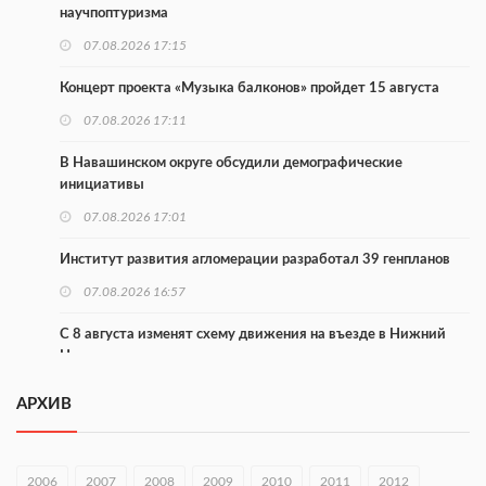
научпоптуризма
07.08.2026 17:15
Концерт проекта «Музыка балконов» пройдет 15 августа
07.08.2026 17:11
В Навашинском округе обсудили демографические
инициативы
07.08.2026 17:01
Институт развития агломерации разработал 39 генпланов
07.08.2026 16:57
С 8 августа изменят схему движения на въезде в Нижний
Новгород
07.08.2026 15:15
АРХИВ
В Нижегородской области прошло заседание АТК и
оперштаба
2006
2007
2008
2009
2010
2011
2012
07.08.2026 14:54