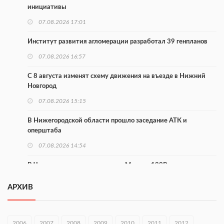
инициативы
07.08.2026 17:01
Институт развития агломерации разработал 39 генпланов
07.08.2026 16:57
С 8 августа изменят схему движения на въезде в Нижний
Новгород
07.08.2026 15:15
В Нижегородской области прошло заседание АТК и
оперштаба
07.08.2026 14:54
В Чкаловске спустили на воду «Метеор-120Р»
07.08.2026 14:01
АРХИВ
В Нижегородской области выбрали лучшего лесного
пожарного
2006
2007
2008
2009
2010
2011
2012