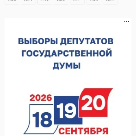
Нижегородская»
06.08.2026 16:08
Нижегородская область подписала соглашения с регионами
Киргизии
06.08.2026 15:26
Видели ночь, бежали всю ночь... На Нижневолжской
набережной прошел необычный забег
06.08.2026 15:25
Они закрыли наш гештальт
06.08.2026 15:05
Нижегородские хирурги выполнили трансоральную
операцию на щитовидной железе
06.08.2026 15:03
Более 30 нижегородцев прошли обучение для соцконтракта
06.08.2026 14:46