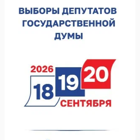
В Нижнем Новгороде отметили 70-летие Дня строителя
07.08.2026 13:15
В Нижегородской области посещаемость спортобъектов
выросла на 28%
07.08.2026 12:15
В Нижнем Новгороде прошло совещание Росгвардии
07.08.2026 12:04
В Нижегородской области созданы четыре ММЦ
07.08.2026 11:46