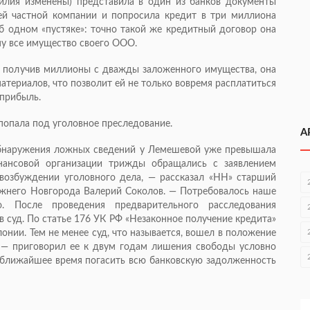
лия изменены) представила в один из банков документы
ей частной компании и попросила кредит в три миллиона
об одном «пустяке»: точно такой же кредитный договор она
му все имущество своего ООО.
то, получив миллионы с дважды заложенного имущества, она
атериалов, что позволит ей не только вовремя расплатиться
 прибыль.
попала под уголовное преследование.
А
бнаружения ложных сведений у Лемешевой уже превышала
нансовой организации трижды обращались с заявлением
возбуждении уголовного дела, — рассказал «НН» старший
жнего Новгорода Валерий Соколов. — Потребовалось наше
ю. После проведения предварительного расследования
 суд. По статье 176 УК РФ «Незаконное получение кредита»
онии. Тем не менее суд, что называется, вошел в положение
) — приговорил ее к двум годам лишения свободы условно
 ближайшее время погасить всю банковскую задолженность