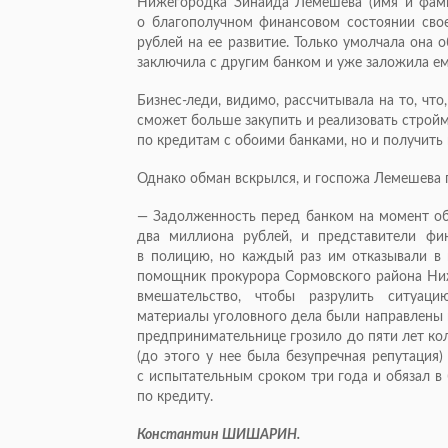
Нижегородка Зинаида Лемешева (имя и фами
о благополучном финансовом состоянии сво
рублей на ее развитие. Только умолчала она 
заключила с другим банком и уже заложила е
Бизнес-леди
, видимо, рассчитывала на то, ч
сможет больше закупить и реализовать стройм
по кредитам с обоими банками, но и получить
Однако обман вскрылся, и госпожа Лемешева 
— Задолженность перед банком на момент о
два миллиона рублей, и представители фи
в полицию, но каждый раз им отказывали в 
помощник прокурора Сормовского района Ни
вмешательство, чтобы разрулить ситуаци
материалы уголовного дела были направлены в
предпринимательнице грозило до пяти лет кол
(до этого у нее была безупречная репутация
с испытательным сроком три года и обязал в
по кредиту.
Константин ШИШАРИН.