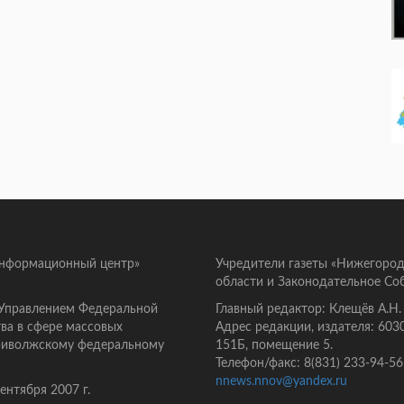
информационный центр»
Учредители газеты «Нижегород
области и Законодательное Со
 Управлением Федеральной
Главный редактор: Клещёв А.Н.
ва в сфере массовых
Адрес редакции, издателя: 603
Приволжскому федеральному
151Б, помещение 5.
Телефон/факс: 8(831) 233-94-56
nnews.nnov@yandex.ru
нтября 2007 г.