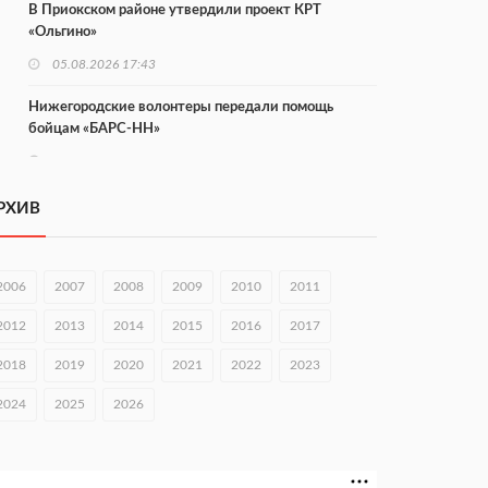
В Приокском районе утвердили проект КРТ
«Ольгино»
05.08.2026 17:43
Нижегородские волонтеры передали помощь
бойцам «БАРС-НН»
05.08.2026 17:34
Центр «Долголетие по-нижегородски» проведет 50
РХИВ
встреч в августе
05.08.2026 16:53
2006
2007
2008
2009
2010
2011
Совет молодых ученых начал работу при
правительстве региона
2012
2013
2014
2015
2016
2017
05.08.2026 15:57
2018
2019
2020
2021
2022
2023
16 нижегородцев победили в конкурсе «Большая
2024
2025
2026
перемена»
05.08.2026 15:50