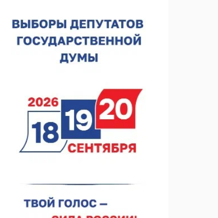
Около 800 школ готовят к новому учебному году
05.08.2026 15:23
В Нижнем Новгороде подвели итоги отбора на
фестиваль «Музыка балконов»
05.08.2026 14:04
Фестиваль SALUT! ИСКРА пройдет в сквере
Свердлова
05.08.2026 12:31
В «Заповедных кварталах» отметят 120-летие
усадьбы Гусевых
05.08.2026 11:28
Нижегородский кадровый центр проведет ярмарки
вакансий в августе
05.08.2026 10:51