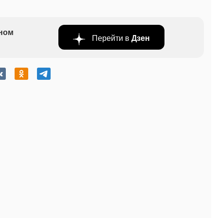
бном
Перейти в
Дзен