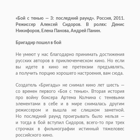
«Бой с тенью — 3: последний раунд». Россия, 2011.
Режиссер Алексей Сидоров. В ролях: Денис
Никифоров, Елена Панова, Андрей Панин.
Бригадир пошел в бой
Не умеют у нас благодарно принимать достижения
русских авторов в приключенческом кино. Но если
вы идете в кино не претензии предъявлять,
а получить порцию хорошего настроения, вам сюда.
Создатель «Бригады» не снимал кино лет шесть —
со времен первого «Боя с тенью». Вторая история
про войну боксера Артема Колчина с теневыми
элементами в себе и в мире снималась другим
режиссером и вышла не слишком заметной.
Но последний раунд проигрывать было нельзя —
и тогда в бой вступил Сидоров,
всего-то
при трех
строчках в фильмографии истинный тяжеловес
российского кино.