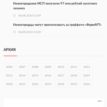
Нижегородские МСП получили 97 млн рублей льготного
лизинга
06.08.2026 12:09
Нижегородцы могут проголосовать за граффити «ФормАРТ»
06.08.2026 12:00
В Хирино пройдет фестиваль «Голос традиций»
06.08.2026 11:44
АРХИВ
В Нижегородской области тестируют БАС для выявления
незаконного сброса отходов
2006
2007
2008
2009
2010
2011
2012
05.08.2026 18:42
2013
2014
2015
2016
2017
2018
2019
В регионе направят 10 млн рублей участникам «СВОё дело»
2020
2021
2022
2023
2024
2025
2026
05.08.2026 18:13
В Нижнем Новгороде чествовали ветеранов-строителей
05.08.2026 18:07