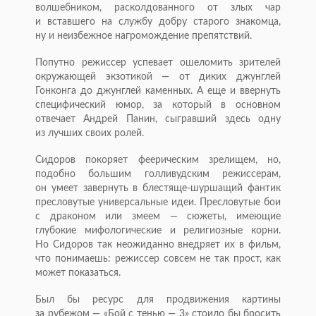
волшебником, расколдованного от злых чар
и вставшего на службу добру старого знакомца,
ну и неизбежное нагромождение препятствий.
Попутно режиссер успевает ошеломить зрителей
окружающей экзотикой — от диких джунглей
Гонконга до джунглей каменных. А еще и ввернуть
специфический юмор, за который в основном
отвечает Андрей Панин, сыгравший здесь одну
из лучших своих ролей.
Сидоров покоряет феерическим зрелищем, но,
подобно большим голливудским режиссерам,
он умеет завернуть в
блестяще-шуршащий
фантик
пресловутые универсальные идеи. Пресловутые бои
с драконом или змеем — сюжеты, имеющие
глубокие мифологические и религиозные корни.
Но Сидоров так неожиданно внедряет их в фильм,
что понимаешь: режиссер совсем не так прост, как
может показаться.
Был бы ресурс для продвижения картины
за рубежом — «Бой с тенью — 3» стоило бы бросить