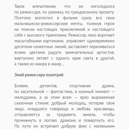
Такое впечатление, что он изголодался
по режиссуре, по размаху, по грандиозному проекту.
Поэтому воплотил в фильме сразу все свои
мальчишеско-режиссерские
мечты, толкнув героя
на поиски настоящих приключений и настоящего
себя с высокого трамплина. Режиссер лихо ворочает
масштабными картинами, управляет одновременно
десятком сюжетных линий, заставляет переливаться
всеми цветами радуги замечательных артистов,
виртуозно летает с одного края света в другой,
а также из жанра в жанр…
Змей режиссера похитрей
Боевик, детектив, спортивная драма,
по касательной — фантастика, в нужный момент —
мелодрама, а за этим всем — ярко выраженная
сказочная стихия: добрый молодец, потеряв свое
лицо, младшего товарища и любовь красавицы,
отправляется за тридевять земель, чтобы
проникнуть в логово дракона и повергнуть его.
По пути он встречает добрую фею с маленьким