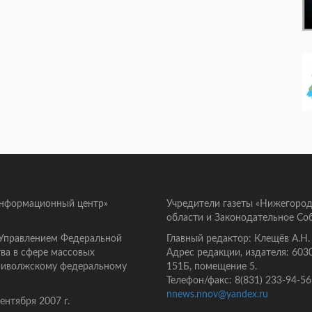
информационный центр»
Учредители газеты «Нижегород
области и Законодательное Со
 Управлением Федеральной
Главный редактор: Клещёв А.Н.
ва в сфере массовых
Адрес редакции, издателя: 603
Приволжскому федеральному
151Б, помещение 5.
Телефон/факс: 8(831) 233-94-56
nnews.nnov@yandex.ru
нтября 2007 г.