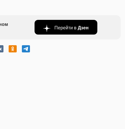
бном
Перейти в
Дзен