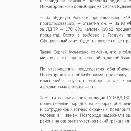
с солидным отрывом победила «Единая 
Нижегородского облизбиркома Сергей Кузьме
— За «Единую Россию» проголосовало 719 
проголосовавших, — отметил он. — За КПРФ 
за ЛДПР — 170 691 человек (10,62 процент
процента). Всего в выборах в Госдуму п
Официальный отчет будет направлен в Центра
Также Сергей Кузьменко отметил, что в обл
можно сказать, прошли спокойно, жалоб было
По утверждению председателя облизбирко
Нижегородского облизбиркома подчеркнул,
изменений в результаты выборов, а также п
а реально смотреть на факты.
Заместитель начальника полиции ГУ МВД РФ 
общественный порядок на выборах обеспечи
и сотрудников частных охранных предприят
человек в Нижнем Новгороде задержали за 
районе на одном из участков некий гражданин