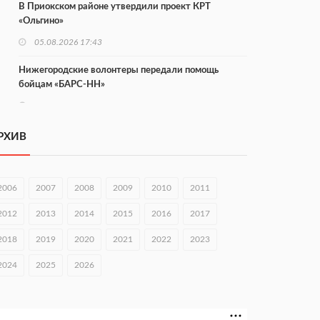
В Приокском районе утвердили проект КРТ
«Ольгино»
05.08.2026 17:43
Нижегородские волонтеры передали помощь
бойцам «БАРС-НН»
05.08.2026 17:34
Центр «Долголетие по-нижегородски» проведет 50
РХИВ
встреч в августе
05.08.2026 16:53
2006
2007
2008
2009
2010
2011
Совет молодых ученых начал работу при
правительстве региона
2012
2013
2014
2015
2016
2017
05.08.2026 15:57
2018
2019
2020
2021
2022
2023
16 нижегородцев победили в конкурсе «Большая
2024
2025
2026
перемена»
05.08.2026 15:50