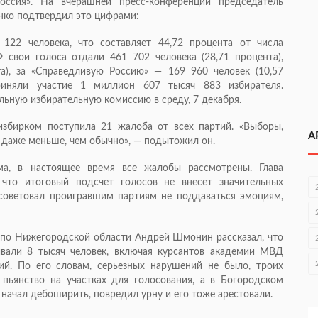
Россия». На вчерашней
пресс-конференции
председатель
нко подтвердил это цифрами:
122 человека, что составляет 44,72 процента от числа
свои голоса отдали 461 702 человека (28,71 процента),
а), за «Справедливую Россию» — 169 960 человек (10,57
риняли участие 1 миллион 607 тысяч 883 избирателя.
льную избирательную комиссию в среду, 7 декабря.
избирком поступила 21 жалоба от всех партий. «Выборы,
А
 даже меньше, чем обычно», — подытожил он.
ма, в настоящее время все жалобы рассмотрены. Глава
 что итоговый подсчет голосов не внесет значительных
осоветовал проигравшим партиям не поддаваться эмоциям,
по Нижегородской области Андрей Шмонин рассказал, что
вали 8 тысяч человек, включая курсантов академии МВД
ий. По его словам, серьезных нарушений не было, троих
пьянство на участках для голосования, а в Богородском
 начал дебоширить, повредил урну и его тоже арестовали.