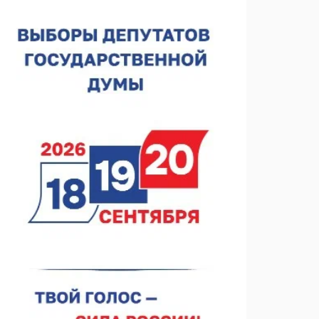
Около 800 школ готовят к новому учебному году
05.08.2026 15:23
В Нижнем Новгороде подвели итоги отбора на
фестиваль «Музыка балконов»
05.08.2026 14:04
Фестиваль SALUT! ИСКРА пройдет в сквере
Свердлова
05.08.2026 12:31
В «Заповедных кварталах» отметят 120-летие
усадьбы Гусевых
05.08.2026 11:28
Нижегородский кадровый центр проведет ярмарки
вакансий в августе
05.08.2026 10:51