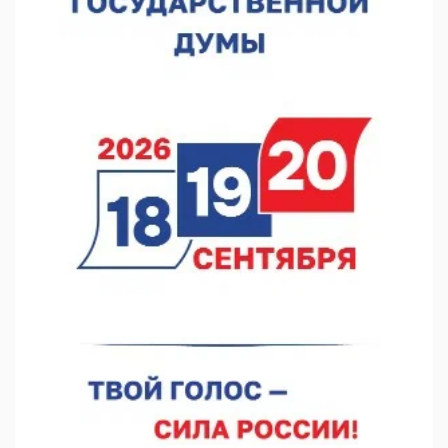
набережной прошел необычный забег
06.08.2026 15:25
Они закрыли наш гештальт
06.08.2026 15:05
Нижегородские хирурги выполнили трансоральную
операцию на щитовидной железе
06.08.2026 15:03
Более 30 нижегородцев прошли обучение для соцконтракта
06.08.2026 14:46