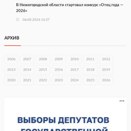
В Нижегородской области стартовал конкурс «Отец года —
2026»
06.08.2026 16:37
Городец подписал соглашения с Кара-Кулем и Токмоком
АРХИВ
06.08.2026 16:26
Экспорт продукции АПК Нижегородской области вырос в 1,9
раза
2006
2007
2008
2009
2010
2011
2012
06.08.2026 16:18
2013
2014
2015
2016
2017
2018
2019
В Нижнем Новгороде открыли фестиваль «Семья
2020
2021
2022
2023
2024
2025
2026
Нижегородская»
06.08.2026 16:08
Нижегородская область подписала соглашения с регионами
Киргизии
06.08.2026 15:26
Видели ночь, бежали всю ночь... На Нижневолжской