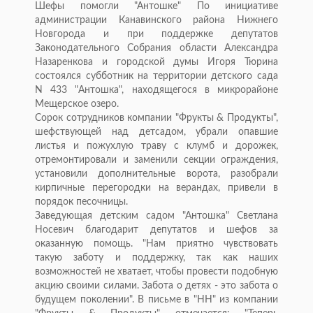
Шефы помогли "Антошке" По инициативе
администрации Канавинского района Нижнего
Новгорода и при поддержке депутатов
Законодательного Собрания области Александра
Назаренкова и городской думы Игоря Тюрина
состоялся субботник на территории детского сада
N 433 "Антошка", находящегося в микрорайоне
Мещерское озеро.
Сорок сотрудников компании "Фрукты & Продукты",
шефствующей над детсадом, убрали опавшие
листья и пожухлую траву с клумб и дорожек,
отремонтировали и заменили секции ограждения,
установили дополнительные ворота, разобрали
кирпичные перегородки на верандах, привели в
порядок песочницы.
Заведующая детским садом "Антошка" Светлана
Носевич благодарит депутатов и шефов за
оказанную помощь. "Нам приятно чувствовать
такую заботу и поддержку, так как наших
возможностей не хватает, чтобы провести подобную
акцию своими силами. Забота о детях - это забота о
будущем поколении". В письме в "НН" из компании