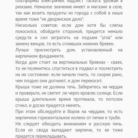
платформы электрички: надоест таскать урожай в
рюкзаке. Немалое значение имеет и магазин в селе,
так как возить продукты из города с собой в наше
время тоже "не дворянское дело".
Несколько советов: если дом хотя бы слегка
покосился, обойдите стороной, придется немало
средств и сил затратить на подъем "угла" или
замену венцов, то есть сгнивших нижних бревен.
Лучше присмотреть дом, установленный на
кирпичном фундаменте.
Когда дом стоит на вертикальных бревнах - сваях,
то не поленитесь спуститься в подвал и посмотреть
на их состояние: если начали гнить, то скорее рано,
чем поздно они догниют, и дом перекосит.
Крыша тоже не должна течь. Заберитесь на чердак
и проверьте, не светит ли через кровлю солнце. Если
крыша длительное время протекала, то потолок
сгнил, и доски придется менять.
При этом обследуйте и боров на чердаке, то есть
кирпичное горизонтальное колено от печки к трубе.
Не следует обходить вниманием и русскую печь.
Если из свода выпадают кирпичи, то ее тоже
придется перекладывать.