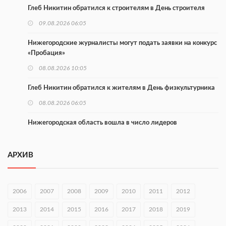
Глеб Никитин обратился к строителям в День строителя
09.08.2026 06:05
Нижегородские журналисты могут подать заявки на конкурс
«Пробация»
08.08.2026 10:05
Глеб Никитин обратился к жителям в День физкультурника
08.08.2026 06:05
Нижегородская область вошла в число лидеров
научпоптуризма
07.08.2026 17:15
АРХИВ
Концерт проекта «Музыка балконов» пройдет 15 августа
07.08.2026 17:11
2006
2007
2008
2009
2010
2011
2012
В Навашинском округе обсудили демографические
2013
2014
2015
2016
2017
2018
2019
инициативы