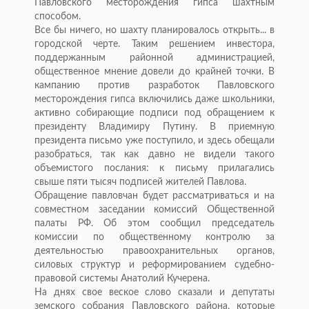
Павловского месторождения гипса шахтным
способом.
Все бы ничего, но шахту планировалось открыть... в
городской черте. Таким решением инвестора,
поддержанным районной администрацией,
общественное мнение довели до крайней точки. В
кампанию против разработок Павловского
месторождения гипса включились даже школьники,
активно собирающие подписи под обращением к
президенту Владимиру Путину. В приемную
президента письмо уже поступило, и здесь обещали
разобраться, так как давно не видели такого
объемистого послания: к письму прилагались
свыше пяти тысяч подписей жителей Павлова.
Обращение павловчан будет рассматриваться и на
совместном заседании комиссий Общественной
палаты РФ. Об этом сообщил председатель
комиссии по общественному контролю за
деятельностью правоохранительных органов,
силовых структур и реформированием судебно-
правовой системы Анатолий Кучерена.
На днях свое веское слово сказали и депутаты
земского собрания Павловского района, которые