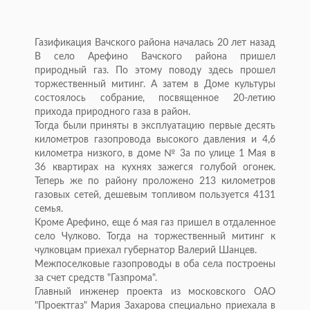
Газификация Вачского района началась 20 лет назад
В село Арефино Вачского района пришел
природный газ. По этому поводу здесь прошел
торжественный митинг. А затем в Доме культуры
состоялось собрание, посвященное 20-летию
прихода природного газа в район.
Тогда были приняты в эксплуатацию первые десять
километров газопровода высокого давления и 4,6
километра низкого, в доме № 3а по улице 1 Мая в
36 квартирах на кухнях зажегся голубой огонек.
Теперь же по району проложено 213 километров
газовых сетей, дешевым топливом пользуется 4131
семья.
Кроме Арефино, еще 6 мая газ пришел в отдаленное
село Чулково. Тогда на торжественный митинг к
чулковцам приехал губернатор Валерий Шанцев.
Межпоселковые газопроводы в оба села построены
за счет средств "Газпрома".
Главный инженер проекта из московского ОАО
"Проектгаз" Мария Захарова специально приехала в