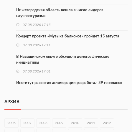
Нижегородская область вошла в число лидеров
научпоптуризма
07.08.2026 17:15
Концерт проекта «Музыка балконов» пройдет 15 августа
07.08.2026 17:11
В Навашинском округе обсудили демографические
инициативы
07.08.2026 17:01
Институт развития агломерации разработал 39 генпланов
07.08.2026 16:57
АРХИВ
С 8 августа изменят схему движения на въезде в Нижний
Новгород
07.08.2026 15:15
2006
2007
2008
2009
2010
2011
2012
В Нижегородской области прошло заседание АТК и