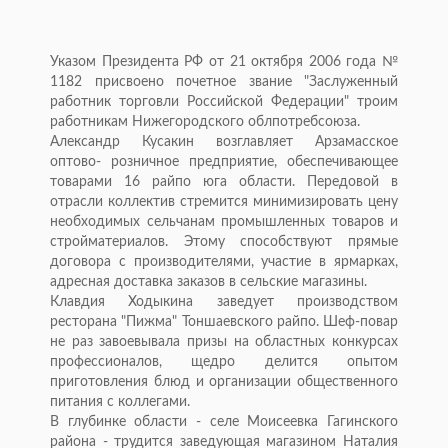
Указом Президента РФ от 21 октября 2006 года №
1182 присвоено почетное звание "Заслуженный
работник торговли Российской Федерации" троим
работникам Нижегородского облпотребсоюза.
Александр Кусакин возглавляет Арзамасское
оптово- розничное предприятие, обеспечивающее
товарами 16 райпо юга области. Передовой в
отрасли коллектив стремится минимизировать цену
необходимых сельчанам промышленных товаров и
стройматериалов. Этому способствуют прямые
договора с производителями, участие в ярмарках,
адресная доставка заказов в сельские магазины.
Клавдия Ходыкина заведует производством
ресторана "Пижма" Тоншаевского райпо. Шеф-повар
не раз завоевывала призы на областных конкурсах
профессионалов, щедро делится опытом
приготовления блюд и организации общественного
питания с коллегами.
В глубинке области - селе Моисеевка Гагинского
района - трудится заведующая магазином Наталия