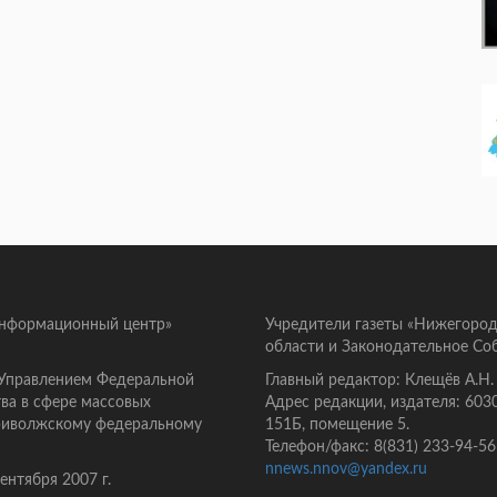
информационный центр»
Учредители газеты «Нижегород
области и Законодательное Со
 Управлением Федеральной
Главный редактор: Клещёв А.Н.
ва в сфере массовых
Адрес редакции, издателя: 603
Приволжскому федеральному
151Б, помещение 5.
Телефон/факс: 8(831) 233-94-56
nnews.nnov@yandex.ru
нтября 2007 г.