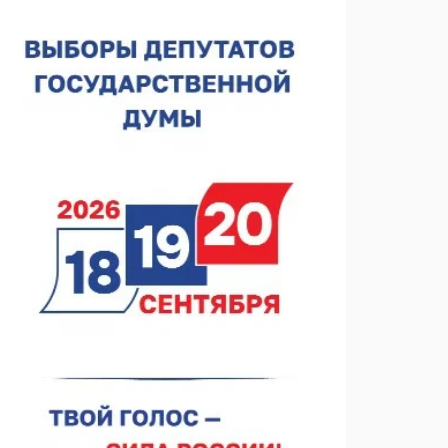
строителя
07.08.2026 13:15
В Нижегородской области посещаемость
спортобъектов выросла на 28%
07.08.2026 12:15
В Нижнем Новгороде прошло совещание
Росгвардии
07.08.2026 12:04
В Нижегородской области созданы четыре ММЦ
07.08.2026 11:46
Кратковременные перерывы вещания
телерадиопрограмм ожидаются в Нижнем
Новгороде до 16 августа в связи с покраской
07.08.2026 11:20
телебашни