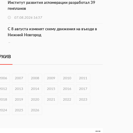
Институт развития агломерации разработал 39
генпланов
07.08.2026 16:57
С 8 августа изменят схему движения на въезде в
Нижний Новгород
07.08.2026 15:15
В Нижегородской области прошло заседание АТК и
РХИВ
оперштаба
07.08.2026 14:54
2006
2007
2008
2009
2010
2011
В Чкаловске спустили на воду «Метеор-120Р»
2012
2013
2014
2015
2016
2017
07.08.2026 14:01
2018
2019
2020
2021
2022
2023
В Нижегородской области выбрали лучшего
лесного пожарного
2024
2025
2026
07.08.2026 13:48
В Нижнем Новгороде отметили 70-летие Дня