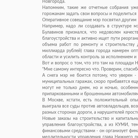
Новгорода.
Напомним, такие же отчетные собрания уже
горожанам задать свои вопросы и поделиться
Оперативное совещание мэр посвятил другим 
Например, надо ли создавать в структуре м
Булавинов признался, что недоволен качес
благоустройства и активно ищет пути реорган
объема работ по ремонту и строительству
миллиарда рублей) глава города намерен оп
области и усилить контроль за исполнением и 
Вот и вопрос о том, что это там на площади 
"Мне самому интересно что. Проверим, спасибо
А снега мэр не боится потому, что уверен -
муниципальных гаражах, скоро прибавятся ещ
могут не только днем, но и ночью, особенн
припаркованными и брошенными автомобилями
В Москве, кстати, есть положительный оп
выиграла все суды против автовладельцев, воз
разных сторонах дороги, а нарушителей прост
Новые заказы на строительство и капитальн
управления благоустройства, а из КУМИ, т
финансовыми средствами - он организует фин
медлительности управления глава Нижнего п