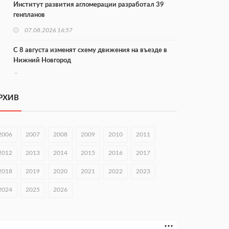
Институт развития агломерации разработал 39
генпланов
07.08.2026 16:57
С 8 августа изменят схему движения на въезде в
Нижний Новгород
07.08.2026 15:15
В Нижегородской области прошло заседание АТК и
РХИВ
оперштаба
07.08.2026 14:54
2006
2007
2008
2009
2010
2011
В Чкаловске спустили на воду «Метеор-120Р»
2012
2013
2014
2015
2016
2017
07.08.2026 14:01
2018
2019
2020
2021
2022
2023
В Нижегородской области выбрали лучшего
лесного пожарного
2024
2025
2026
07.08.2026 13:48
В Нижнем Новгороде отметили 70-летие Дня