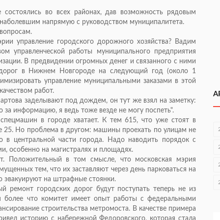
 состоялись во всех районах, дав возможность рядовым
 наболевшим напрямую с руководством муниципалитета.
вопросам.
эрии управление городского дорожного хозяйства? Вадим
твом управленческой работы муниципального предприятия
изации. В предвидении огромных денег и связанного с ними
 дорог в Нижнем Новгороде на следующий год (около 1
тимизировать управление муниципальными заказами в этой
качеством работ.
А
Нартова заделывают под дождем, он тут же взял на заметку:
 за информацию, я ведь тоже везде не могу поспеть".
 спецмашин в городе хватает. К тем 615, что уже стоят в
е 25. Но проблема в другом: машины проехать по улицам не
о в центральной части города. Надо наводить порядок с
, особенно на магистралях и площадях.
ыт. Положительный в том смысле, что московская мэрия
мущенных тем, что их заставляют через день парковаться на
о эвакуируют на штрафные стоянки.
ый ремонт городских дорог будут поступать теперь не из
ем более что комитет имеет опыт работы с федеральными
ансирование строительства метромоста. В качестве примера
ривел историю с набережной Федоровского, которая стала