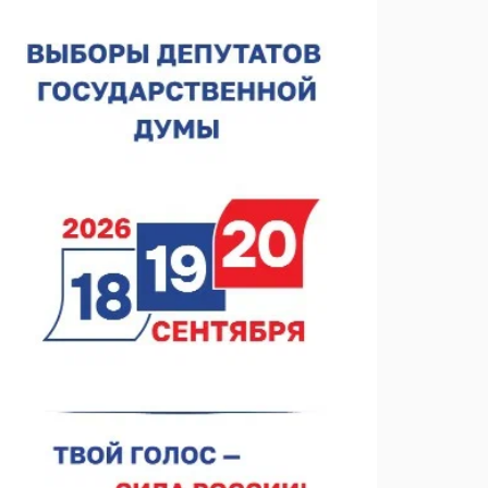
строителя
07.08.2026 13:15
В Нижегородской области посещаемость
спортобъектов выросла на 28%
07.08.2026 12:15
В Нижнем Новгороде прошло совещание
Росгвардии
07.08.2026 12:04
В Нижегородской области созданы четыре ММЦ
07.08.2026 11:46
Кратковременные перерывы вещания
телерадиопрограмм ожидаются в Нижнем
Новгороде до 16 августа в связи с покраской
07.08.2026 11:20
телебашни