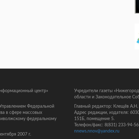
информационный центр»
Учредители газеты «Нижегород
области и Законодательное Со
 Управлением Федеральной
Главный редактор: Клещёв А.Н.
ва в сфере массовых
Адрес редакции, издателя: 603
Приволжскому федеральному
151Б, помещение 5.
Телефон/факс: 8(831) 233-94-56
nnews.nnov@yandex.ru
нтября 2007 г.