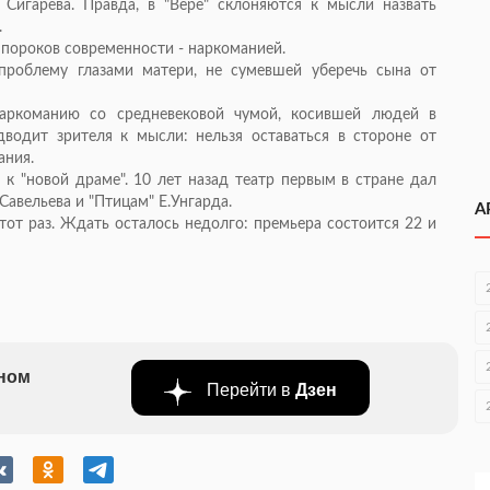
 Сигарева. Правда, в "Вере" склоняются к мысли назвать
.
 пороков современности - наркоманией.
проблему глазами матери, не сумевшей уберечь сына от
наркоманию со средневековой чумой, косившей людей в
водит зрителя к мысли: нельзя оставаться в стороне от
ания.
 к "новой драме". 10 лет назад театр первым в стране дал
авельева и "Птицам" Е.Унгарда.
А
тот раз. Ждать осталось недолго: премьера состоится 22 и
бном
Перейти в
Дзен