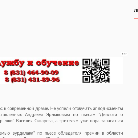
Л
ес к современной драме. Не успели отзвучать аплодисменты
поставленных Андреем Ярлыковым по пьесам "Диалоги о
 лжи" Василия Сигарева, а зрителям уже пора запасаться
емью вурдалака" по пьесе обладателя премии в области