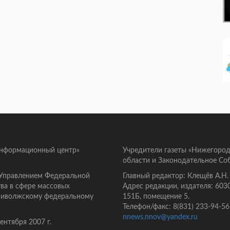
информационный центр»
Учредители газеты «Нижегород
области и Законодательное Со
 Управлением Федеральной
Главный редактор: Клещёв А.Н.
ва в сфере массовых
Адрес редакции, издателя: 603
Приволжскому федеральному
151Б, помещение 5.
Телефон/факс: 8(831) 233-94-56
nnews.nnov@yandex.ru
нтября 2007 г.