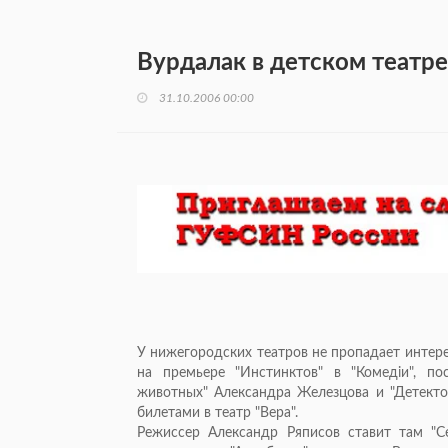
Вурдалак в детском театре
31.10.2006 00:00
У нижегородских театров не пропадает интер
на премьере "Инстинктов" в "Комедiи", 
животных" Александра Железцова и "Детектор
билетами в театр "Вера".
Режиссер Александр Ряписов ставит там "С