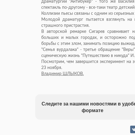
драматургии "Антибукер" - того же Василия
спектакль по-другому - все-таки театр детский
Коллизии пьесы связаны с одним из серьезных
Молодой драматург пытается взглянуть на 
страшного пристрастия.
В авторской ремарке Сигарев сравнивает 
больших и малых городах, и осторожно под
борьбы с этим злом, занимать позицию выжид
"Семья вурдалака" - третье обращение "Веры"
сценическую жизнь "Путешествию в никуда" И.С
Посмотрим, чем завершится эксперимент на э
23 ноября.
Владимир ШЛЫКОВ.
Следите за нашими новостями в удо
формате