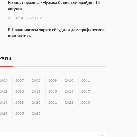
Концерт проекта «Музыка балконов» пройдет 15
августа
07.08.2026 17:11
В Навашинском округе обсудили демографические
инициативы
07.08.2026 17:01
Институт развития агломерации разработал 39
РХИВ
генпланов
07.08.2026 16:57
2006
2007
2008
2009
2010
2011
С 8 августа изменят схему движения на въезде в
Нижний Новгород
2012
2013
2014
2015
2016
2017
07.08.2026 15:15
2018
2019
2020
2021
2022
2023
В Нижегородской области прошло заседание АТК и
2024
2025
2026
оперштаба
07.08.2026 14:54