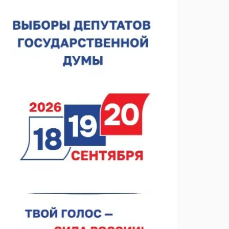
В Чкаловске спустили на воду «Метеор-120Р»
07.08.2026 14:01
В Нижегородской области выбрали лучшего
лесного пожарного
07.08.2026 13:48
В Нижнем Новгороде отметили 70-летие Дня
строителя
07.08.2026 13:15
В Нижегородской области посещаемость
спортобъектов выросла на 28%
07.08.2026 12:15
В Нижнем Новгороде прошло совещание
Росгвардии
07.08.2026 12:04