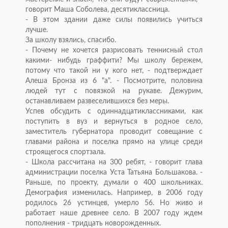
говорит Маша Соболева, десятиклассница.
- В этом здании даже силы появились учиться
лучше.
За школу взялись, спасибо.
- Почему не хочется разрисовать теннисный стол
какими- нибудь граффити? Мы школу бережем,
потому что такой ни у кого нет, - подтверждает
Алеша Бронза из 6 "а". - Посмотрите, половина
людей тут с повязкой на рукаве. Дежурим,
останавливаем развеселившихся без меры.
Успев обсудить с одиннадцатиклассниками, как
поступить в вуз и вернуться в родное село,
заместитель губернатора проводит совещание с
главами района и поселка прямо на улице среди
строящегося спортзала.
- Школа рассчитана на 300 ребят, - говорит глава
администрации поселка Уста Татьяна Большакова. -
Раньше, по проекту, думали о 400 школьниках.
Демография изменилась. Например, в 2006 году
родилось 26 устинцев, умерло 56. Но живо и
работает наше древнее село. В 2007 году ждем
пополнения - тридцать новорожденных.