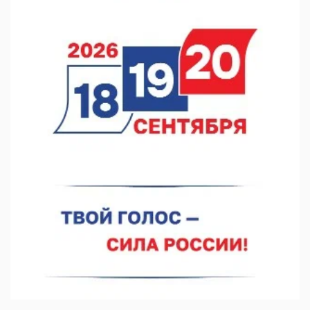
Кратковременные перерывы вещания телерадиопрограмм
ожидаются в Нижнем Новгороде до 16 августа в связи с
покраской телебашни
07.08.2026 11:20
В автобусах Арзамаса устанавливают терминалы оплаты
07.08.2026 11:03