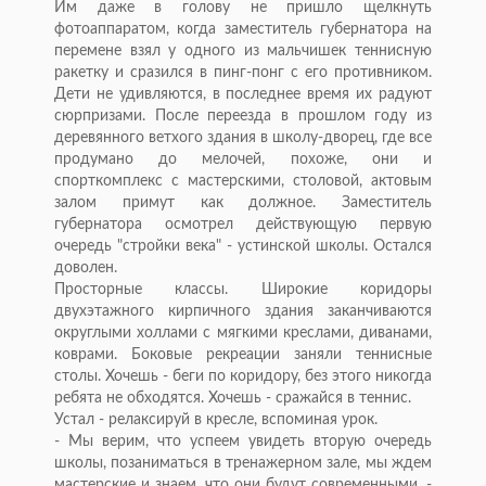
Им даже в голову не пришло щелкнуть
фотоаппаратом, когда заместитель губернатора на
перемене взял у одного из мальчишек теннисную
ракетку и сразился в пинг-понг с его противником.
Дети не удивляются, в последнее время их радуют
сюрпризами. После переезда в прошлом году из
деревянного ветхого здания в школу-дворец, где все
продумано до мелочей, похоже, они и
спорткомплекс с мастерскими, столовой, актовым
залом примут как должное. Заместитель
губернатора осмотрел действующую первую
очередь "стройки века" - устинской школы. Остался
доволен.
Просторные классы. Широкие коридоры
двухэтажного кирпичного здания заканчиваются
округлыми холлами с мягкими креслами, диванами,
коврами. Боковые рекреации заняли теннисные
столы. Хочешь - беги по коридору, без этого никогда
ребята не обходятся. Хочешь - сражайся в теннис.
Устал - релаксируй в кресле, вспоминая урок.
- Мы верим, что успеем увидеть вторую очередь
школы, позаниматься в тренажерном зале, мы ждем
мастерские и знаем, что они будут современными, -