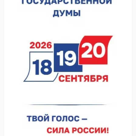
набережной прошел необычный забег
06.08.2026 15:25
Они закрыли наш гештальт
06.08.2026 15:05
Нижегородские хирурги выполнили трансоральную
операцию на щитовидной железе
06.08.2026 15:03
Более 30 нижегородцев прошли обучение для соцконтракта
06.08.2026 14:46