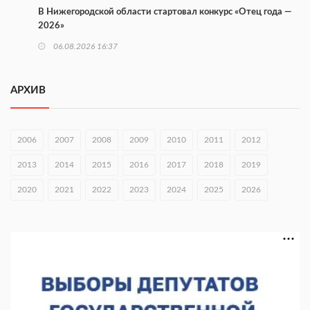
В Нижегородской области стартовал конкурс «Отец года —
2026»
06.08.2026 16:37
Городец подписал соглашения с Кара-Кулем и Токмоком
АРХИВ
06.08.2026 16:26
Экспорт продукции АПК Нижегородской области вырос в 1,9
раза
2006
2007
2008
2009
2010
2011
2012
06.08.2026 16:18
2013
2014
2015
2016
2017
2018
2019
В Нижнем Новгороде открыли фестиваль «Семья
2020
2021
2022
2023
2024
2025
2026
Нижегородская»
06.08.2026 16:08
Нижегородская область подписала соглашения с регионами
Киргизии
06.08.2026 15:26
Видели ночь, бежали всю ночь... На Нижневолжской