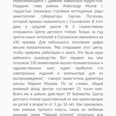
перекликающееся с древней кавказской мудростью.
Недаром глава района Александр Малов с
гордостью показывал стройные коттеджные ряды
заместителю губернатора Сергею Потапову,
который приехал знакомиться с Сосновским. В этот
день в средней школе N 2 торжественно
открывался Центр детского чтения. Только за год
приток юных читателей в Сосновском увеличился на
630 человек. Для небольшого поселения цифра
весьма показательная. "Мы открываем этот центр,
чтобы привлечь ребятишек к книге. Это была идея
районного руководства. Вот недавно мы уже
получили 130 экземпляров научно-познавательных и
художественных книг, ждем прибытия ста
электронных изданий и компьютера для их
воспроизведения", - говорит заместитель директора
школы Марина Малова. По ее словам, общий
книжный фонд центра составляет 25 тысяч книг.
Всего же в районе действует 19 библиотек. Центр
детского чтения единственный из них ориентирован
на детей в возрасте от 3 до 16 лет. Как признались
нам ученики третьего класса, самая их любимая
книжная серия "Черный котенок" (отдельно для