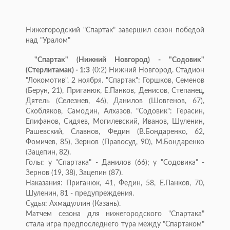
Нижегородский "Спартак" завершил сезон победой
над "Уралом"
"Спартак" (Нижний Новгород) - "Содовик"
(Стерлитамак) - 1:3
(0:2) Нижний Новгород. Стадион
"Локомотив". 2 ноября. "Спартак": Горшков, Семенов
(Берун, 21), Приганюк, Е.Панков, Денисов, Степанец,
Дятель (Селезнев, 46), Данилов (Шовгенов, 67),
Скобляков, Самодин, Алхазов. "Содовик": Герасин,
Епифанов, Сидяев, Могилевский, Иванов, Шуленин,
Рашевский, Славнов, Федин (В.Бондаренко, 62,
Фомичев, 85), Зернов (Правосуд, 90), М.Бондаренко
(Зацепин, 82).
Голы: у "Спартака" - Данилов (66); у "Содовика" -
Зернов (19, 38), Зацепин (87).
Наказания: Приганюк, 41, Федин, 58, Е.Панков, 70,
Шуленин, 81 - предупреждения.
Судья: Ахмадуллин (Казань).
Матчем сезона для нижегородского "Спартака"
стала игра предпоследнего тура между "Спартаком"