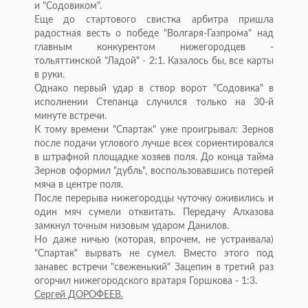
и "Содовиком".
Еще до стартового свистка арбитра пришла
радостная весть о победе "Волгаря-Газпрома" над
главным конкурентом нижегородцев -
тольяттинской "Ладой" - 2:1. Казалось бы, все карты
в руки.
Однако первый удар в створ ворот "Содовика" в
исполнении Степанца случился только на 30-й
минуте встречи.
К тому времени "Спартак" уже проигрывал: Зернов
после подачи углового лучше всех сориентировался
в штрафной площадке хозяев поля. До конца тайма
Зернов оформил "дубль", воспользовавшись потерей
мяча в центре поля.
После перерыва нижегородцы чуточку оживились и
один мяч сумели отквитать. Передачу Алхазова
замкнул точным низовым ударом Данилов.
Но даже ничью (которая, впрочем, не устраивала)
"Спартак" вырвать не сумел. Вместо этого под
занавес встречи "свеженький" Зацепин в третий раз
огорчил нижегородского вратаря Горшкова - 1:3.
Сергей ДОРОФЕЕВ.