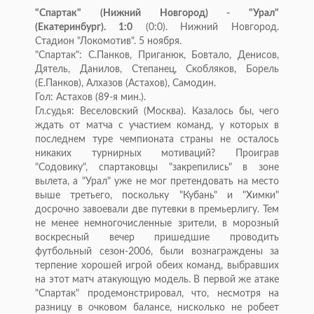
"Спартак" (Нижний Новгород) - "Урал"
(Екатеринбург). 1:0
(0:0). Нижний Новгород.
Стадион "Локомотив". 5 ноября.
"Спартак": С.Панков, Приганюк, Бовтало, Денисов,
Дятель, Данилов, Степанец, Скобляков, Борель
(Е.Панков), Алхазов (Астахов), Самодин.
Гол: Астахов (89-я мин.).
Гл.судья: Веселовский (Москва). Казалось бы, чего
ждать от матча с участием команд, у которых в
последнем туре чемпионата страны не осталось
никаких турнирных мотиваций? Проиграв
"Содовику", спартаковцы "закрепились" в зоне
вылета, а "Урал" уже не мог претендовать на место
выше третьего, поскольку "Кубань" и "Химки"
досрочно завоевали две путевки в премьерлигу. Тем
не менее немногочисленные зрители, в морозный
воскресный вечер пришедшие проводить
футбольный сезон-2006, были вознаграждены за
терпение хорошей игрой обеих команд, выбравших
на этот матч атакующую модель. В первой же атаке
"Спартак" продемонстрировал, что, несмотря на
разницу в очковом балансе, нисколько не робеет