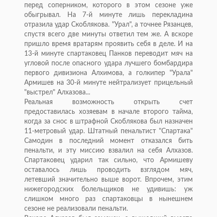
перед соперником, которого в этом сезоне уже
обыгрывал. На 7-й минуте лишь перекладина
отразила удар Скоблякова. "Урал", а точнее Рязанцев,
спустя всего две минуты ответил тем же. А вскоре
пришло время вратарям проявить себя в деле. И на
13-й минуте спартаковец Панков переводит мяч на
угловой после опасного удара лучшего бомбардира
первого дивизиона Алхимова, а голкипер "Урала"
Армишев на 30-й минуте нейтрализует прицельный
"выстрел" Алхазова...
Реальная возможность открыть счет
предоставилась хозяевам в начале второго тайма,
когда за снос в штрафной Скоблякова был назначен
11-метровый удар. Штатный пенальтист "Спартака"
Самодин в последний момент отказался бить
пенальти, и эту миссию взвалил на себя Алхазов.
Спартаковец ударил так сильно, что Армишеву
оставалось лишь проводить взглядом мяч,
летевший значительно выше ворот. Впрочем, этим
нижегородских болельщиков не удивишь: уж
слишком много раз спартаковцы в нынешнем
сезоне не реализовали пенальти.