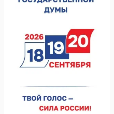
Садыр Жапаров и Глеб Никитин провели встречу в Киргизии
06.08.2026 17:43
Проект ФОК на Родионова отмечен на конкурсе «ТИМ-
ЛИДЕРЫ 2025/26»
06.08.2026 17:24
Глеб Никитин представил направления сотрудничества с
Киргизией
06.08.2026 16:44