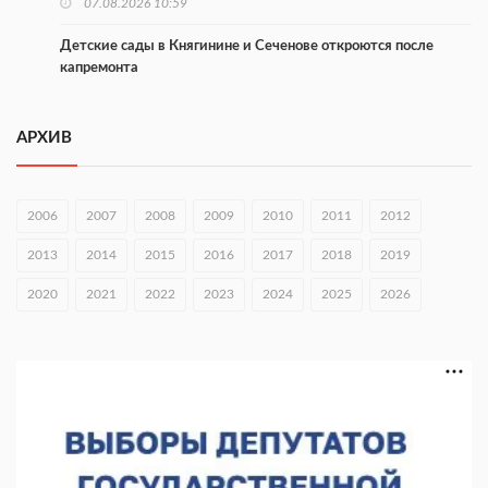
07.08.2026 10:59
Детские сады в Княгинине и Сеченове откроются после
капремонта
07.08.2026 10:53
АРХИВ
В Сеченовском округе открыт лагерь «Теплый стан»
07.08.2026 10:35
2006
2007
2008
2009
2010
2011
2012
Тульские мастера и сегодня куют славу и доблесть русского
оружия
2013
2014
2015
2016
2017
2018
2019
07.08.2026 10:15
2020
2021
2022
2023
2024
2025
2026
В Нижнем Новгороде откроют IT-центр по
кибербезопасности
06.08.2026 18:42
В Нижегородской области наградили лидеров
строительства
06.08.2026 18:02