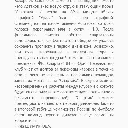
Вскоре Алхазов был заменен, а вышедший вместо
него Астахов внес новую струю в атакующий порыв
"Спартака". И когда на 89-й минуте вблизи
штрафной "Урала" был назначен штрафной,
Степанец нашел пасом именно Астахова, который
головой переправил мяч в сетку - 1:0. После
финального свистка арбитра спартаковцы
радовались так, как будто этой победой им удалось
сохранить прописку в первом дивизионе. Возможно,
три очка, завоеванные в последнем туре, и
пригодятся нижегородской команде. По признанию
президента ФК "Спартак" (НН) Юрия Первака, его
клуб чист от долгов за переходы игроков в течение
сезона, чего не скажешь о нескольких командах,
занявших места выше "Спартака". В случае если за
несвоевременные расчеты между клубами с кого-то
будут сняты очки (а это соответствует положению о
регламенте соревнований), "Спартак" сможет
претендовать на место в первом дивизионе. Так что
в итоговой таблице чемпионата России по футболу
среди команд первого дивизиона еще возможны
коррективы.
Нина ШУМИЛОВА.