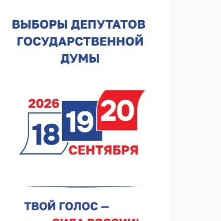
Нижегородская область подписала соглашения с
регионами Киргизии
06.08.2026 15:26
Видели ночь, бежали всю ночь... На
Нижневолжской набережной прошел необычный
забег
06.08.2026 15:25
Они закрыли наш гештальт
06.08.2026 15:05
Нижегородские хирурги выполнили трансоральную
операцию на щитовидной железе
06.08.2026 15:03
Более 30 нижегородцев прошли обучение для
соцконтракта
06.08.2026 14:46