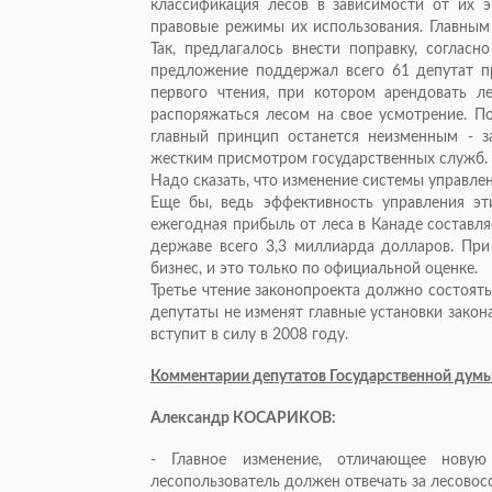
классификация лесов в зависимости от их э
правовые режимы их использования. Главным
Так, предлагалось внести поправку, соглас
предложение поддержал всего 61 депутат п
первого чтения, при котором арендовать 
распоряжаться лесом на свое усмотрение. По
главный принцип останется неизменным - з
жестким присмотром государственных служб.
Надо сказать, что изменение системы управле
Еще бы, ведь эффективность управления эти
ежегодная прибыль от леса в Канаде составля
державе всего 3,3 миллиарда долларов. При
бизнес, и это только по официальной оценке.
Третье чтение законопроекта должно состоять
депутаты не изменят главные установки закон
вступит в силу в 2008 году.
Комментарии депутатов Государственной дум
Александр КОСАРИКОВ:
- Главное изменение, отличающее новую
лесопользователь должен отвечать за лесовос