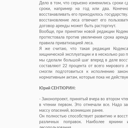
Дело в том, что серьезно изменились сроки с
сроки, например на год или два. Конечн
восстанавливать его приходилось государству.
восстановление леса отвечает его пользова
договор аренды может быть расторгнут.
Вообще, при принятии новой редакции Кодекс
протестовала против увеличения срока аренд
правила приватизацией леса.
Я же считаю, что такая редакция Кодекс
хищнической эксплуатации и в несколько раз п
мы сделали большой шаг вперед в деле восст
составляют 22 процента от всего мирового л
смогли подготовиться к исполнению зако
нормативным актам, которые пока не действую
Юрий СЕНТЮРИН:
- Законопроект, принятый вчера во втором чте
в чтении первом. Это отмечали все. Надо з
массу опасений, возникших ранее.
Он полностью способствует развитию и восст
различных поправок. Наиболее яркими 
лесопользования.