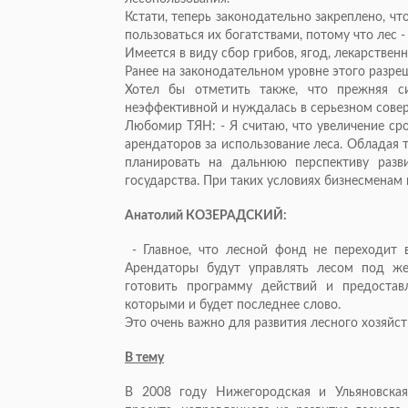
Кстати, теперь законодательно закреплено, ч
пользоваться их богатствами, потому что лес 
Имеется в виду сбор грибов, ягод, лекарственн
Ранее на законодательном уровне этого разре
Хотел бы отметить также, что прежняя си
неэффективной и нуждалась в серьезном сове
Любомир ТЯН: - Я считаю, что увеличение ср
арендаторов за использование леса. Обладая
планировать на дальнюю перспективу разви
государства. При таких условиях бизнесменам
Анатолий КОЗЕРАДСКИЙ:
- Главное, что лесной фонд не переходит в 
Арендаторы будут управлять лесом под же
готовить программу действий и предостав
которыми и будет последнее слово.
Это очень важно для развития лесного хозяйст
В тему
В 2008 году Нижегородская и Ульяновская