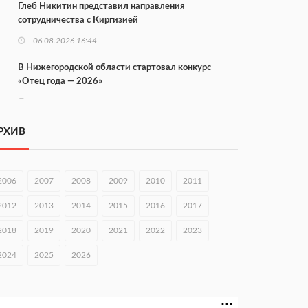
Глеб Никитин представил направления
сотрудничества с Киргизией
06.08.2026 16:44
В Нижегородской области стартовал конкурс
«Отец года — 2026»
06.08.2026 16:37
Городец подписал соглашения с Кара-Кулем и
РХИВ
Токмоком
06.08.2026 16:26
2006
2007
2008
2009
2010
2011
Экспорт продукции АПК Нижегородской области
вырос в 1,9 раза
2012
2013
2014
2015
2016
2017
06.08.2026 16:18
2018
2019
2020
2021
2022
2023
В Нижнем Новгороде открыли фестиваль «Семья
2024
2025
2026
Нижегородская»
06.08.2026 16:08