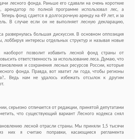
дачи лесного фонда. Раньше его сдавали на очень короткие
о, арендатор по полной программе использовал лес, а
 Теперь фонд сдается в долгосрочную аренду на 49 лет, и за
тель. В случае если он не выполняет лесную декларацию,
а развернулась большая дискуссия. В основном оппозиция
ы, лоббируя интересы отдельных структур и называя новые
а наоборот позволит избавить лесной фонд страны от
овысить ответственность за использование леса. Думаю, что
ановления и сохранения лесных ресурсов России, которые
есного фонда. Правда, вот хватит ли года, чтобы регионы
на?.. Ведь нам не удалось избежать отсылок к другим
т.
нии, серьезно отличается от редакции, принятой депутатами
аметить, что существующий вариант Лесного кодекса снял
ановлению лесной отрасли страны. Мы приняли 1,5 тысячи
из них я считаю поправки, касающиеся регламента