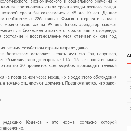
кологического, экономического и социального значения и
 камнем преткновения стали сроки аренды лесного фонда.
но которой сроки бы сократились с 49 до 10 лет. Данное
ри необходимых 226 голосах. Фиаско потерпел и вариант
лес можно было аж на 99 лет. Теперь арендатор сможет
желает ли бизнесмен отдать его в залог или в субаренду,
а состояние и восстановление леса отвечает он сам под
ния лесным хозяйством страны назрело давно.
м богатством оставляет желать лучшего. Так, например,
А
ет 26 миллиардов долларов, в США - 16, а в нашей великой
 этом до 30 процентов всех вырубок производит теневой
ся не позднее чем через месяц, но в ходе этого обсуждения
а, а только отшлифуют документ. Предполагается, что закон
ы
 редакцию Кодекса, - это норма, согласно которой
становление.