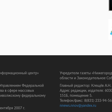
информационный центр»
Учредители газеты «Нижегород
области и Законодательное Со
 Управлением Федеральной
Главный редактор: Клещёв А.Н.
ва в сфере массовых
Адрес редакции, издателя: 603
Приволжскому федеральному
151Б, помещение 5.
Телефон/факс: 8(831) 233-94-56
nnews.nnov@yandex.ru
нтября 2007 г.