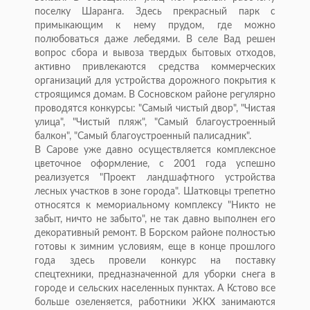
поселку Шаранга. Здесь прекрасный парк с
примыкающим к нему прудом, где можно
полюбоваться даже лебедями. В селе Вад решен
вопрос сбора и вывоза твердых бытовых отходов,
активно привлекаются средства коммерческих
организаций для устройства дорожного покрытия к
строящимся домам. В Сосновском районе регулярно
проводятся конкурсы: "Самый чистый двор", "Чистая
улица", "Чистый пляж", "Самый благоустроенный
балкон", "Самый благоустроенный палисадник".
В Сарове уже давно осуществляется комплексное
цветочное оформление, с 2001 года успешно
реализуется "Проект ландшафтного устройства
лесных участков в зоне города". Шатковцы трепетно
относятся к мемориальному комплексу "Никто не
забыт, ничто не забыто", не так давно выполнен его
декоративный ремонт. В Борском районе полностью
готовы к зимним условиям, еще в конце прошлого
года здесь провели конкурс на поставку
спецтехники, предназначенной для уборки снега в
городе и сельских населенных пунктах. А Кстово все
больше озеленяется, работники ЖКХ занимаются