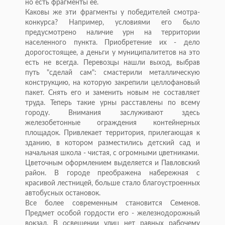
но есть фрагменты ее.
Каковы же эти фрагменты у победителей смотра-
конкурса? Например, условиями его было
предусмотрено наличие урн на территории
населенного пункта. Приобретение их - дело
дорогостоящее, а деньги у муниципалитетов на это
есть не всегда. Перевозцы нашли выход, выбрав
путь "сделай сам": смастерили металлическую
конструкцию, на которую закрепили целлофановый
пакет. Снять его и заменить новым не составляет
труда. Теперь такие урны расставлены по всему
городу. Внимания заслуживают здесь
железобетонные ограждения контейнерных
площадок. Привлекает территория, прилегающая к
зданию, в котором разместились детский сад и
начальная школа - чистая, с огромными цветниками.
Цветочным оформлением выделяется и Павловский
район. В городе преображена набережная с
красивой лестницей, больше стало благоустроенных
автобусных остановок.
Все более современным становится Семенов.
Предмет особой гордости его - железнодорожный
вокзал. В освещении улиц нет равных рабочему