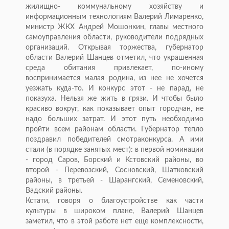
жилищно- коммунальному хозяйству и
информационным технологиям Валерий Лимаренко,
министр ЖКХ Андрей Мошонкин, главы местного
самоуправления области, руководители подрядных
организаций. Открывая торжества, губернатор
области Валерий Шанцев отметил, что украшенная
среда обитания привлекает, по-иному
воспринимается малая родина, из нее не хочется
уезжать куда-то. И конкурс этот - не парад, не
показуха. Нельзя же жить в грязи. И чтобы было
красиво вокруг, как показывает опыт городчан, не
надо больших затрат. И этот путь необходимо
пройти всем районам области. Губернатор тепло
поздравил победителей смотраконкурса. А ими
стали (в порядке занятых мест): в первой номинации
- город Саров, Борский и Кстовский районы, во
второй - Перевозский, Сосновский, Шатковский
районы, в третьей - Шарангский, Семеновский,
Вадский районы.
Кстати, говоря о благоустройстве как части
культуры в широком плане, Валерий Шанцев
заметил, что в этой работе нет еще комплексности,