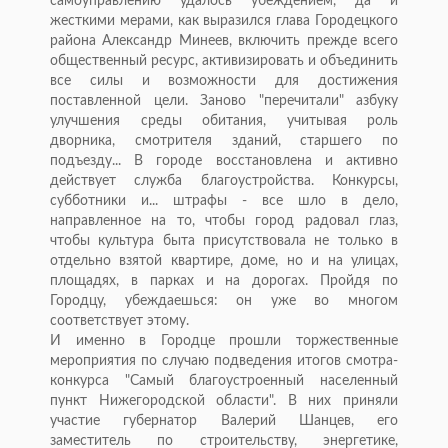
самоуправлению удалось убеждением, да и
жесткими мерами, как выразился глава Городецкого
района Александр Минеев, включить прежде всего
общественный ресурс, активизировать и объединить
все силы и возможности для достижения
поставленной цели. Заново "перечитали" азбуку
улучшения среды обитания, учитывая роль
дворника, смотрителя зданий, старшего по
подъезду... В городе восстановлена и активно
действует служба благоустройства. Конкурсы,
субботники и... штрафы - все шло в дело,
направленное на то, чтобы город радовал глаз,
чтобы культура быта присутствовала не только в
отдельно взятой квартире, доме, но и на улицах,
площадях, в парках и на дорогах. Пройдя по
Городцу, убеждаешься: он уже во многом
соответствует этому.
И именно в Городце прошли торжественные
мероприятия по случаю подведения итогов смотра-
конкурса "Самый благоустроенный населенный
пункт Нижегородской области". В них приняли
участие губернатор Валерий Шанцев, его
заместитель по строительству, энергетике,