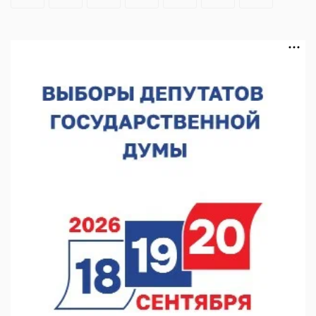
В Нижегородской области посещаемость спортобъектов
выросла на 28%
07.08.2026 12:15
В Нижнем Новгороде прошло совещание Росгвардии
07.08.2026 12:04
В Нижегородской области созданы четыре ММЦ
07.08.2026 11:46
Кратковременные перерывы вещания телерадиопрограмм
ожидаются в Нижнем Новгороде до 16 августа в связи с
покраской телебашни
07.08.2026 11:20
В автобусах Арзамаса устанавливают терминалы оплаты
07.08.2026 11:03