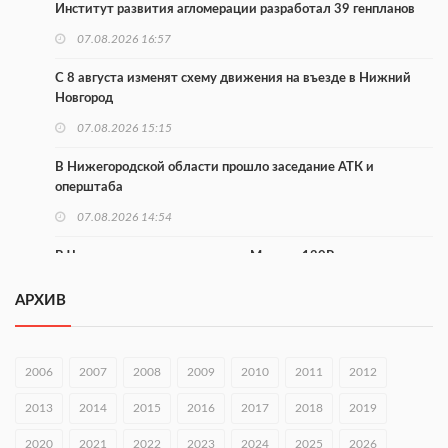
Институт развития агломерации разработал 39 генпланов
07.08.2026 16:57
С 8 августа изменят схему движения на въезде в Нижний
Новгород
07.08.2026 15:15
В Нижегородской области прошло заседание АТК и
оперштаба
07.08.2026 14:54
В Чкаловске спустили на воду «Метеор-120Р»
07.08.2026 14:01
АРХИВ
В Нижегородской области выбрали лучшего лесного
пожарного
2006
2007
2008
2009
2010
2011
2012
07.08.2026 13:48
2013
2014
2015
2016
2017
2018
2019
В Нижнем Новгороде отметили 70-летие Дня строителя
2020
07.08.2026 13:15
2021
2022
2023
2024
2025
2026