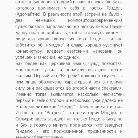
артиста. Банионис-старший играет в спектакле Баха,
которого принимает у себя в гостях Гендель
(Адомайтис). В реальности этой встречи не было -
два немецких композиторасовременника
существовали параллельно, но автору пьесы Паулю
Барцу она понадобилась, чтобы столкнуть лицом к
лицу два ярких творческих типа. Гендель сильно
заботится об "имидже" и славе, хорошо чувствует
конъюнктуру, владеет светскими манерами, он
успешен и заносчив, но одинок.
Бах беден как церковная мышь, чужд позерства,
многодетен, устал и поначалу выглядит почти
жалким. Первый акт "Встречи" довольно скучен - в
нем лишь обозначены характеры, а вот в полную
силу они раскрываются во второй части спектакля.
Именно тогда выявляется, насколько несчастен
первый и велик второй и насколько уже далеко не
молодые литовские "звезды" - блестящие артисты...
И еще то, что "Встреча" - это не история Моцарта и
Сальери: здесь завидует не только Гендель Баху, но
и Бах в горячую минуту признается, что завидует
Генделю - его прижизненной признанности и
земному благополучию.