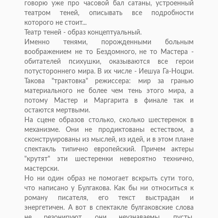
говорю уже про часовой бал сатаны, устроенный
театром теней, описывать все подробности
которого не стоит...
Театр теней - образ концептуальный.
Именно тенями, порожденными больным
воображением не то Бездомного, не то Мастера -
обитателей психушки, оказываются все герои
потустороннего мира. В их числе - Иешуа Га-Ноцри.
Такова "трактовка" режиссера: мир за гранью
материального не более чем тень этого мира, а
потому Мастер и Маргарита в финале так и
остаются мертвыми.
На сцене образов столько, сколько шестеренок в
механизме. Они не продиктованы естеством, а
сконструированы из мыслей, из идей, и в этом плане
спектакль типично европейский. Причем актеры
"крутят" эти шестеренки невероятно технично,
мастерски.
Но ни один образ не помогает вскрыть сути того,
что написано у Булгакова. Как бы ни относиться к
роману писателя, его текст выстрадан и
энергетичен. А вот в спектакле булгаковские слова
не резонируют, они неузнаваемы, пусты,