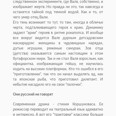
следственном эксперименте, где Валя, собственно, и
изображает жертв. Но правда ли это, так навсегда и
останется тайной под темной водой. Как и то, от
чего умер отец Вали.
Его тень возникает то тут, то там, иногда в обличье
черта, подталкивающего героя к краю. Динамику
задают "арии" героев в ритме рокапопса. И вообще
все вокруг видится Вале дурным детсадовским
маскарадом: женщины в чудовищных нарядах,
дутые игрушки, ряженые самураи. Зов отца
(детства) оказывается самым настоящим в этом
бутафорском мире. Так и не стал Валя взрослым, как
официантка, изображающая гейшу, не научилась
ходить на высоких платформах. Кто-то ошибся в его
"приготовлении", так что он начал выделять яд, как
та японская рыба, что приготовил дилетант. И
небытие насадило его на свои "палочки".
Они русский не говорят
Современная драма - стихия Коршуноваса. Ее
режиссер переводит на театральный язык адекватно
и интересно. А вот его "трактовки" классики больше