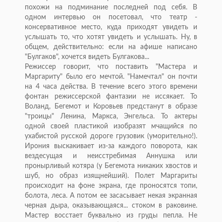
похожи на подминание последней под себя. В
одном интервью он посетовал, что театр -
консервативное место, куда приходят увидеть и
услышать то, что хотят увидеть и услышать. Ну, в
общем, действительно: если на афише написано
"Булгаков", хочется видеть Булгакова...
Режиссер говорит, что поставить "Мастера и
Маргариту" было его мечтой. "Намечтал" он почти
на 4 часа действа. В течение всего этого времени
фонтан режиссерской фантазии не иссякает. То
Воланд, Бегемот и Коровьев предстанут в образе
"троицы" Ленина, Маркса, Энгельса. То актеры
одной своей пластикой изобразят мчащийся по
ухабистой русской дороге грузовик (уморительно!).
Ирония выскакивает из-за каждого поворота, как
вездесущая и неисстребимая Аннушка или
пронырливый котяра (у Бегемота никаких хвостов и
шуб, но образ изящнейший). Полет Маргариты
происходит на фоне экрана, где проносятся топи,
болота, леса. А потом ее засасывает некая экранная
черная дыра, оказывающаяся... стоком в раковине.
Мастер восстает буквально из груды пепла. Не