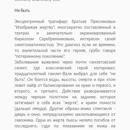
Не быть
Эксцентричный трагифарс братьев Пресняковых
"Изображая жертву", многократно поставленный в
театрах и замечательно экранизированный
Кириллом Серебренниковым, интересен своей
симптоматичностью. Это диагноз если не времени,
то значительной части его героев, грубо говоря
"потерянному поколению".
Заболевание выявлено через почти гамлетовский
сюжет, где классический герой мутировал:
тридцатилетний гамлет-Валя выбрал для себя "не
быть". Он боится воды, высоты, смерти и при этом
ловит кайф от балансирования на краю и первого, и
второго, и третьего. Действие разворачивается
между черным полотном на заднике, которое
затягивает в себя всех "жертв", и краем помоста
(дальше некуда). Другие образы-знаки спектакля -
дверь и окно, непредсказуемо захлопывающееся от
сквозняка. Одна из жертв пьесы нелепо погибла от
последнего, судя по показаниям ее мужа на