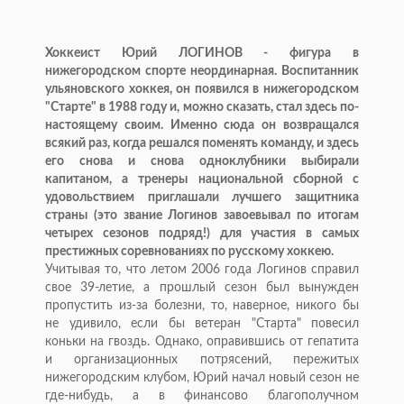
Хоккеист Юрий ЛОГИНОВ - фигура в
нижегородском спорте неординарная. Воспитанник
ульяновского хоккея, он появился в нижегородском
"Старте" в 1988 году и, можно сказать, стал здесь по-
настоящему своим. Именно сюда он возвращался
всякий раз, когда решался поменять команду, и здесь
его снова и снова одноклубники выбирали
капитаном, а тренеры национальной сборной с
удовольствием приглашали лучшего защитника
страны (это звание Логинов завоевывал по итогам
четырех сезонов подряд!) для участия в самых
престижных соревнованиях по русскому хоккею.
Учитывая то, что летом 2006 года Логинов справил
свое 39-летие, а прошлый сезон был вынужден
пропустить из-за болезни, то, наверное, никого бы
не удивило, если бы ветеран "Старта" повесил
коньки на гвоздь. Однако, оправившись от гепатита
и организационных потрясений, пережитых
нижегородским клубом, Юрий начал новый сезон не
где-нибудь, а в финансово благополучном