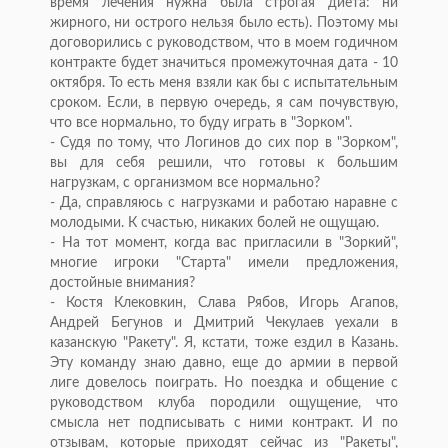
время лечения нужна была строгая диета: ни
жирного, ни острого нельзя было есть). Поэтому мы
договорились с руководством, что в моем годичном
контракте будет значиться промежуточная дата - 10
октября. То есть меня взяли как бы с испытательным
сроком. Если, в первую очередь, я сам почувствую,
что все нормально, то буду играть в "Зорком".
- Судя по тому, что Логинов до сих пор в "Зорком",
вы для себя решили, что готовы к большим
нагрузкам, с организмом все нормально?
- Да, справляюсь с нагрузками и работаю наравне с
молодыми. К счастью, никаких болей не ощущаю.
- На тот момент, когда вас пригласили в "Зоркий",
многие игроки "Старта" имели предложения,
достойные внимания?
- Костя Клековкин, Слава Рябов, Игорь Агапов,
Андрей Бегунов и Дмитрий Чекулаев уехали в
казанскую "Ракету". Я, кстати, тоже ездил в Казань.
Эту команду знаю давно, еще до армии в первой
лиге довелось поиграть. Но поездка и общение с
руководством клуба породили ощущение, что
смысла нет подписывать с ними контракт. И по
отзывам, которые приходят сейчас из "Ракеты",