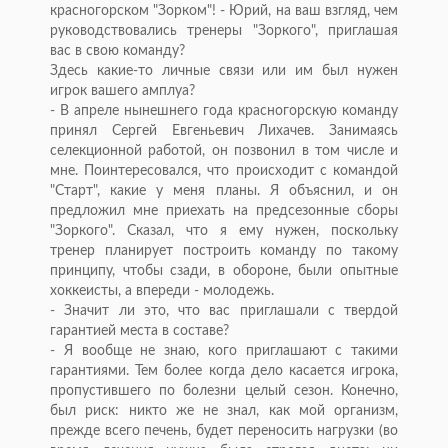
красногорском "Зорком"! - Юрий, на ваш взгляд, чем
руководствовались тренеры "Зоркого", приглашая
вас в свою команду?
Здесь какие-то личные связи или им был нужен
игрок вашего амплуа?
- В апреле нынешнего года красногорскую команду
принял Сергей Евгеньевич Лихачев. Занимаясь
селекционной работой, он позвонил в том числе и
мне. Поинтересовался, что происходит с командой
"Старт", какие у меня планы. Я объяснил, и он
предложил мне приехать на предсезонные сборы
"Зоркого". Сказал, что я ему нужен, поскольку
тренер планирует построить команду по такому
принципу, чтобы сзади, в обороне, были опытные
хоккеисты, а впереди - молодежь.
- Значит ли это, что вас приглашали с твердой
гарантией места в составе?
- Я вообще не знаю, кого приглашают с такими
гарантиями. Тем более когда дело касается игрока,
пропустившего по болезни целый сезон. Конечно,
был риск: никто же не знал, как мой организм,
прежде всего печень, будет переносить нагрузки (во