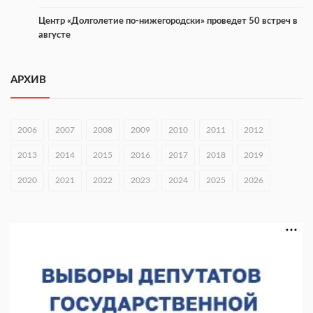
Центр «Долголетие по-нижегородски» проведет 50 встреч в
августе
05.08.2026 16:53
АРХИВ
Совет молодых ученых начал работу при правительстве
региона
05.08.2026 15:57
2006
2007
2008
2009
2010
2011
2012
16 нижегородцев победили в конкурсе «Большая перемена»
2013
2014
2015
2016
2017
2018
2019
05.08.2026 15:50
2020
2021
2022
2023
2024
2025
2026
Около 800 школ готовят к новому учебному году
05.08.2026 15:23
В Нижнем Новгороде подвели итоги отбора на фестиваль
«Музыка балконов»
05.08.2026 14:04
Фестиваль SALUT! ИСКРА пройдет в сквере Свердлова