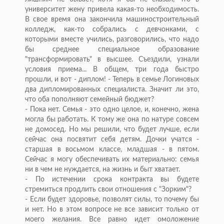
университет жену привела какая-то необходимость.
В свое время она закончила машиностроительный
колледж, как-то собрались с девчонками, с
которыми вместе учились, разговорились, что надо
бы среднее специальное образование
"трансформировать" в высшее. Съездили, узнали
условия приема... В общем, три года быстро
прошли, и вот - диплом! - Теперь в семье Логиновых
два дипломированных специалиста. Значит ли это,
что оба пополняют семейный бюджет?
- Пока нет. Семья - это одно целое, и, конечно, жена
могла бы работать. К тому же она по натуре совсем
не домосед. Но мы решили, что будет лучше, если
сейчас она посвятит себя детям. Дочки учатся -
старшая в восьмом классе, младшая - в пятом.
Сейчас я могу обеспечивать их материально: семья
ни в чем не нуждается, на жизнь и быт хватает.
- По истечении срока контракта вы будете
стремиться продлить свои отношения с "Зорким"?
- Если будет здоровье, позволят силы, то почему бы
и нет. Но в этом вопросе не все зависит только от
моего желания. Все равно идет омоложение