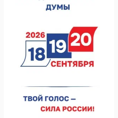
05.08.2026 12:31
В «Заповедных кварталах» отметят 120-летие усадьбы
Гусевых
05.08.2026 11:28
Нижегородский кадровый центр проведет ярмарки вакансий
в августе
05.08.2026 10:51