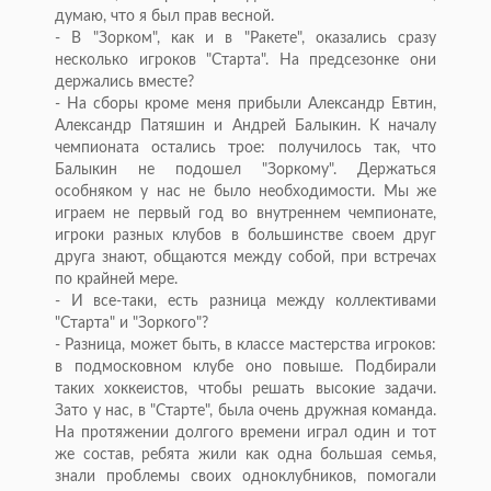
думаю, что я был прав весной.
- В "Зорком", как и в "Ракете", оказались сразу
несколько игроков "Старта". На предсезонке они
держались вместе?
- На сборы кроме меня прибыли Александр Евтин,
Александр Патяшин и Андрей Балыкин. К началу
чемпионата остались трое: получилось так, что
Балыкин не подошел "Зоркому". Держаться
особняком у нас не было необходимости. Мы же
играем не первый год во внутреннем чемпионате,
игроки разных клубов в большинстве своем друг
друга знают, общаются между собой, при встречах
по крайней мере.
- И все-таки, есть разница между коллективами
"Старта" и "Зоркого"?
- Разница, может быть, в классе мастерства игроков:
в подмосковном клубе оно повыше. Подбирали
таких хоккеистов, чтобы решать высокие задачи.
Зато у нас, в "Старте", была очень дружная команда.
На протяжении долгого времени играл один и тот
же состав, ребята жили как одна большая семья,
знали проблемы своих одноклубников, помогали