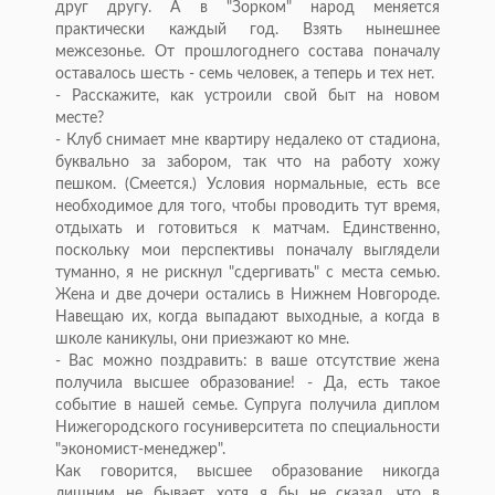
друг другу. А в "Зорком" народ меняется
практически каждый год. Взять нынешнее
межсезонье. От прошлогоднего состава поначалу
оставалось шесть - семь человек, а теперь и тех нет.
- Расскажите, как устроили свой быт на новом
месте?
- Клуб снимает мне квартиру недалеко от стадиона,
буквально за забором, так что на работу хожу
пешком. (Смеется.) Условия нормальные, есть все
необходимое для того, чтобы проводить тут время,
отдыхать и готовиться к матчам. Единственно,
поскольку мои перспективы поначалу выглядели
туманно, я не рискнул "сдергивать" с места семью.
Жена и две дочери остались в Нижнем Новгороде.
Навещаю их, когда выпадают выходные, а когда в
школе каникулы, они приезжают ко мне.
- Вас можно поздравить: в ваше отсутствие жена
получила высшее образование! - Да, есть такое
событие в нашей семье. Супруга получила диплом
Нижегородского госуниверситета по специальности
"экономист-менеджер".
Как говорится, высшее образование никогда
лишним не бывает, хотя я бы не сказал, что в