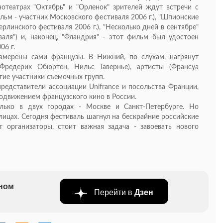
нотеатрах "Октябрь" и "Орленок" зрителей ждут встречи с
льм - участник Московского фестиваля 2006 г.), "Шпионские
ерлинского фестиваля 2006 г.), "Несколько дней в сентябре"
аля") и, наконец, "Фландрия" - этот фильм был удостоен
06 г.
амерены сами французы. В Нижний, по слухам, нагрянут
Фредерик Обюртен, Нильс Тавернье), артисты (Франсуа
гие участники съемочных групп.
представители ассоциации Unifrance и посольства Франции,
одвижением французского кино в России.
лько в двух городах - Москве и Санкт-Петербурге. Но
лицах. Сегодня фестиваль шагнул на бескрайние российские
 организаторы, стоит важная задача - завоевать нового
бном
Перейти в
Дзен