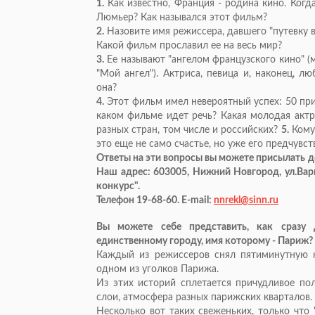
1.
Как известно, Франция - родина кино. Когд
Люмьер? Как назывался этот фильм?
2.
Назовите имя режиссера, давшего "путевку в
Какой фильм прославил ее на весь мир?
3.
Ее называют "ангелом французского кино" (м
"Мой ангел"). Актриса, певица и, наконец, 
она?
4.
Этот фильм имел невероятный успех: 50 при
каком фильме идет речь? Какая молодая актр
разных стран, том числе и российских?
5.
Кому 
это еще не само счастье, но уже его предчувст
Ответы на эти вопросы вы можете присылать д
Наш адрес: 603005, Нижний Новгород, ул.Вар
конкурс".
Телефон 19-68-60. E-mail:
nnrekl@sinn.ru
Вы можете себе представить, как сразу 
единственному городу, имя которому - Париж? 
Каждый из режиссеров снял пятиминутную 
одном из уголков Парижа.
Из этих историй сплетается причудливое пол
слои, атмосфера разных парижских кварталов.
Несколько вот таких свеженьких, только что