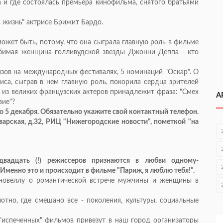
а и где состоялась премьера кинофильма, снятого братьями
 жизнь" актрисе Брижит Бардо.
ожет быть, потому, что она сыграла главную роль в фильме
любимая женщина голливудской звезды Джонни Деппа - кто
зов на международных фестивалях, 5 номинаций "Оскар". О
иса, сыграв в нем главную роль, покорила сердца зрителей
из великих французских актеров принадлежит фраза: "Смех
А
вие"?
о 5 декабря. Обязательно укажите свой контактный телефон.
варская, д.32, РИЦ "Нижегородские новости", пометкой "на
двадцать (!) режиссеров признаются в любви одному-
Именно это и происходит в фильме "Париж, я люблю тебя!".
новеллу о романтической встрече мужчины и женщины в
отно, где смешано все - поколения, культуры, социальные
 "испеченных" фильмов привезут в наш город организаторы