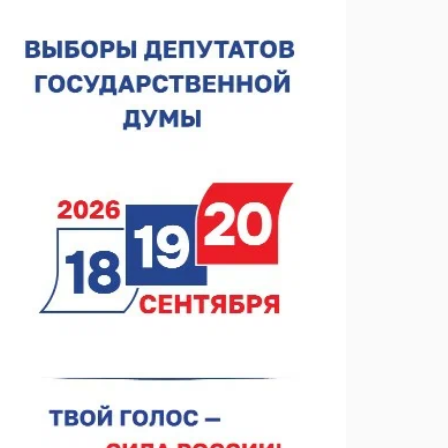
06.08.2026 18:42
В Нижегородской области наградили лидеров
строительства
06.08.2026 18:02
Садыр Жапаров и Глеб Никитин провели встречу в
Киргизии
06.08.2026 17:43
Проект ФОК на Родионова отмечен на конкурсе
«ТИМ-ЛИДЕРЫ 2025/26»
06.08.2026 17:24
Глеб Никитин представил направления
сотрудничества с Киргизией
06.08.2026 16:44