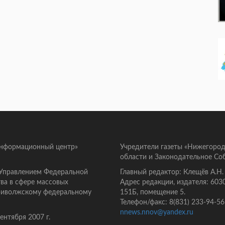
информационный центр»
Учредители газеты «Нижегород
области и Законодательное Со
 Управлением Федеральной
Главный редактор: Клещёв А.Н.
ва в сфере массовых
Адрес редакции, издателя: 603
Приволжскому федеральному
151Б, помещение 5.
Телефон/факс: 8(831) 233-94-56
nnews.nnov@yandex.ru
нтября 2007 г.