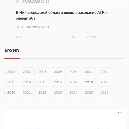
07.08.2026 15:15
В Нижегородской области прошло заседание АТК и
оперштаба
07.08.2026 14:54
В Чкаловске спустили на воду «Метеор-120Р»
07.08.2026 14:01
АРХИВ
В Нижегородской области выбрали лучшего лесного
пожарного
2006
2007
2008
2009
2010
2011
2012
07.08.2026 13:48
2013
2014
2015
2016
2017
2018
2019
В Нижнем Новгороде отметили 70-летие Дня строителя
2020
07.08.2026 13:15
2021
2022
2023
2024
2025
2026
В Нижегородской области посещаемость спортобъектов
выросла на 28%
07.08.2026 12:15