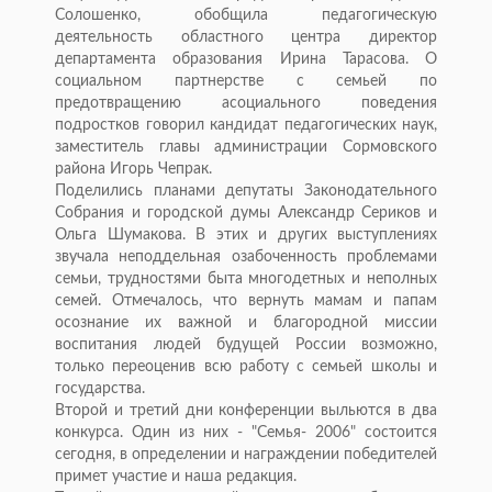
Солошенко, обобщила педагогическую
деятельность областного центра директор
департамента образования Ирина Тарасова. О
социальном партнерстве с семьей по
предотвращению асоциального поведения
подростков говорил кандидат педагогических наук,
заместитель главы администрации Сормовского
района Игорь Чепрак.
Поделились планами депутаты Законодательного
Собрания и городской думы Александр Сериков и
Ольга Шумакова. В этих и других выступлениях
звучала неподдельная озабоченность проблемами
семьи, трудностями быта многодетных и неполных
семей. Отмечалось, что вернуть мамам и папам
осознание их важной и благородной миссии
воспитания людей будущей России возможно,
только переоценив всю работу с семьей школы и
государства.
Второй и третий дни конференции выльются в два
конкурса. Один из них - "Семья- 2006" состоится
сегодня, в определении и награждении победителей
примет участие и наша редакция.