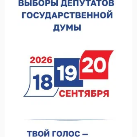
В Нижнем Новгороде прошло совещание Росгвардии
07.08.2026 12:04
В Нижегородской области созданы четыре ММЦ
07.08.2026 11:46
Кратковременные перерывы вещания телерадиопрограмм
ожидаются в Нижнем Новгороде до 16 августа в связи с
покраской телебашни
07.08.2026 11:20
В автобусах Арзамаса устанавливают терминалы оплаты
07.08.2026 11:03