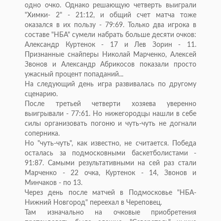
одно очко. Однако решающую четверть выиграли
"Химки- 2" - 21:12, и общий счет матча тоже
оказался в их пользу - 79:69. Только два игрока в
составе "НБА" сумели набрать больше десяти очков:
Александр Куртенок - 17 и Лев Зорин - 11.
Признанные снайперы Николай Марченко, Алексей
Звонов и Александр Абрикосов показали просто
ужасный процент попаданий...
На следующий день игра развивалась по другому
сценарию.
После третьей четверти хозяева уверенно
выигрывали - 77:61. Но нижегородцы нашли в себе
силы организовать погоню и чуть-чуть не догнали
соперника.
Но "чуть-чуть", как известно, не считается. Победа
осталась за подмосковными баскетболистами -
91:87. Самыми результативными на сей раз стали
Марченко - 22 очка, Куртенок - 14, Звонов и
Минчаков - по 13.
Через день после матчей в Подмосковье "НБА-
Нижний Новгород" переехал в Череповец.
Там изначально на очковые приобретения