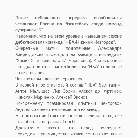
После небольшого перерыва возобновился
чемпионат России по баскетболу среди команд
суперлиги "Б".
Напомним, что на этом уровне в нынешнем сезоне
дебютировала команда "НБА-Нижний Новгород".
Очередные матчи подопечные Александра
Хайретдинова проводили на выезде с командами
"Химки-2" и "Северсталь" (Череповец). К сожалению,
поездка принесла баскетболистам "НБА" сплошные
разочарования.
Четыре игры - четыре поражения.
В первой игре стартовый состав "НБА" был таким:
Антон Малышев, Лев Зорин, Александр Куртенок,
Николай Марченко, Алексей Звонов.
По-прежнему травмирован опытный центровой
Андрей Савченко, не поехавший на выезд.
На протяжении большей части встречи на площадке
шла абсолютно равная борьба.
Достаточно сказать, что перед последним
периодом преимущество хозяев составляло всего