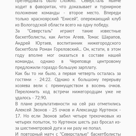
претендовать было сложно. "Северсталь" нынче
ходит в фаворитах, что доказывает и турнирное
положение команды - второе место. Впереди
только красноярский "Енисей", опережающий клуб
из Вологодской области всего на одну победу.
За "Северсталь" играют такие известные
баскетболисты, как Антон Агеев, Томас Шарапов,
Андрей Юртаев, воспитанник нижегородского
баскетбола Роман Гореловский... Он, кстати, в этом
году вполне мог оказаться в составе нашей
команды, однако в Череповце центровому
предложили гораздо большую зарплату.
Как бы то ни было, а первая четверть осталась за
гостями - 24:22. Однако к большому перерыву
хозяева вели с преимуществом в восемь очков.
Переломить ход встречи нижегородцам уже не
удалось - 72:90.
В плане результативности на сей раз отметились
Алексей Звонов - 25 очков и Александр Куртенок -
17. Но если Звонов забил четыре трехочковых из
четырех попыток, то Куртенок шесть раз бросал из-
за шестиметровой дуги и ни разу не попал.
И повторный матч с "Северсталью" баскетболисты