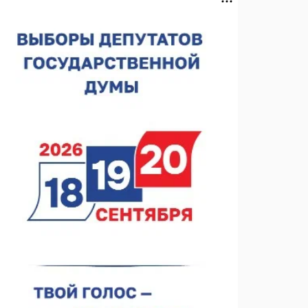
В Чкаловске спустили на воду «Метеор-120Р»
07.08.2026 14:01
В Нижегородской области выбрали лучшего
лесного пожарного
07.08.2026 13:48
В Нижнем Новгороде отметили 70-летие Дня
строителя
07.08.2026 13:15
В Нижегородской области посещаемость
спортобъектов выросла на 28%
07.08.2026 12:15
В Нижнем Новгороде прошло совещание
Росгвардии
07.08.2026 12:04