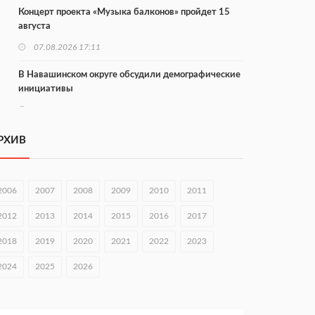
Концерт проекта «Музыка балконов» пройдет 15
августа
07.08.2026 17:11
В Навашинском округе обсудили демографические
инициативы
07.08.2026 17:01
Институт развития агломерации разработал 39
РХИВ
генпланов
07.08.2026 16:57
2006
2007
2008
2009
2010
2011
С 8 августа изменят схему движения на въезде в
Нижний Новгород
2012
2013
2014
2015
2016
2017
07.08.2026 15:15
2018
2019
2020
2021
2022
2023
В Нижегородской области прошло заседание АТК и
2024
2025
2026
оперштаба
07.08.2026 14:54