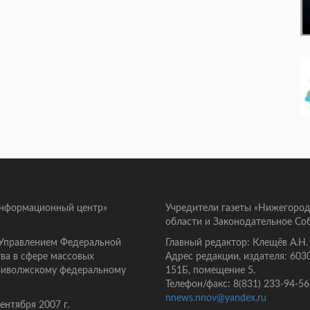
информационный центр»
Учредители газеты «Нижегород
области и Законодательное Со
 Управлением Федеральной
Главный редактор: Клещёв А.Н.
ва в сфере массовых
Адрес редакции, издателя: 603
Приволжскому федеральному
151Б, помещение 5.
Телефон/факс: 8(831) 233-94-56
nnews.nnov@yandex.ru
нтября 2007 г.