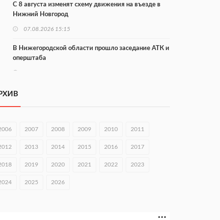
С 8 августа изменят схему движения на въезде в
Нижний Новгород
07.08.2026 15:15
В Нижегородской области прошло заседание АТК и
оперштаба
07.08.2026 14:54
В Чкаловске спустили на воду «Метеор-120Р»
РХИВ
07.08.2026 14:01
В Нижегородской области выбрали лучшего
2006
2007
2008
2009
2010
2011
лесного пожарного
2012
2013
2014
2015
2016
2017
07.08.2026 13:48
2018
2019
2020
2021
2022
2023
В Нижнем Новгороде отметили 70-летие Дня
строителя
2024
2025
2026
07.08.2026 13:15
В Нижегородской области посещаемость