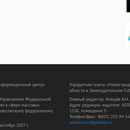
информационный центр»
Учредители газеты «Нижегород
области и Законодательное Со
 Управлением Федеральной
Главный редактор: Клещёв А.Н.
ва в сфере массовых
Адрес редакции, издателя: 603
Приволжскому федеральному
151Б, помещение 5.
Телефон/факс: 8(831) 233-94-56
nnews.nnov@yandex.ru
нтября 2007 г.