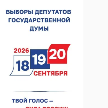
спортобъектов выросла на 28%
07.08.2026 12:15
В Нижнем Новгороде прошло совещание
Росгвардии
07.08.2026 12:04
В Нижегородской области созданы четыре ММЦ
07.08.2026 11:46
Кратковременные перерывы вещания
телерадиопрограмм ожидаются в Нижнем
Новгороде до 16 августа в связи с покраской
07.08.2026 11:20
телебашни
В автобусах Арзамаса устанавливают терминалы
оплаты
07.08.2026 11:03